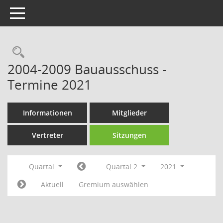
Toggle navigation
Rechercheauswahl
2004-2009 Bauausschuss -
Termine 2021
Informationen
Mitglieder
Vertreter
Sitzungen
Quartal
Quartal 2
2021
Aktuell
Gremium auswählen