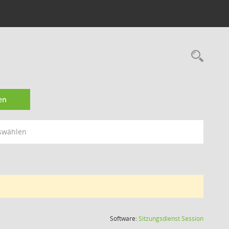
1
Rec
en
swählen
(Wird in
Software:
Sitzungsdienst
Session