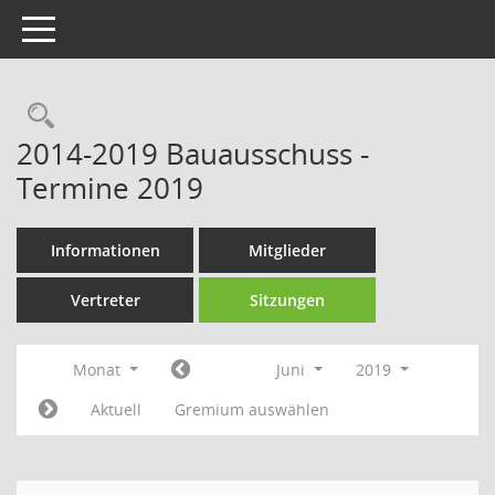
Toggle navigation
Rechercheauswahl
2014-2019 Bauausschuss -
Termine 2019
Informationen
Mitglieder
Vertreter
Sitzungen
Monat
Juni
2019
Aktuell
Gremium auswählen