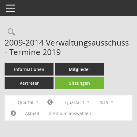
Toggle navigation
Rechercheauswahl
2009-2014 Verwaltungsausschuss
- Termine 2019
Informationen
Mitglieder
Vertreter
Sitzungen
Quartal
Quartal 1
2019
Aktuell
Gremium auswählen