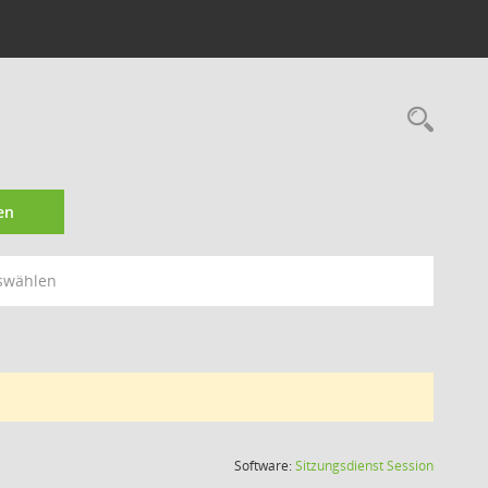
9
Rec
en
swählen
(Wird in
Software:
Sitzungsdienst
Session