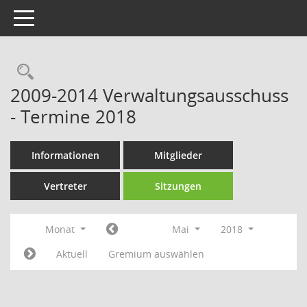
Toggle navigation
Rechercheauswahl
2009-2014 Verwaltungsausschuss
- Termine 2018
Informationen
Mitglieder
Vertreter
Sitzungen
Monat
Mai
2018
Aktuell
Gremium auswählen