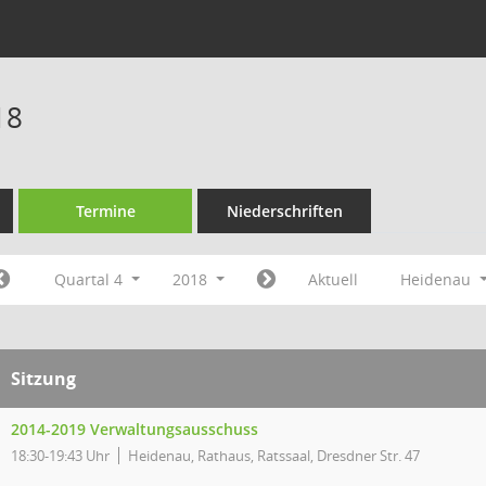
18
Termine
Niederschriften
Quartal 4
2018
Aktuell
Heidenau
Sitzung
2014-2019 Verwaltungsausschuss
18:30-19:43 Uhr
Heidenau, Rathaus, Ratssaal, Dresdner Str. 47