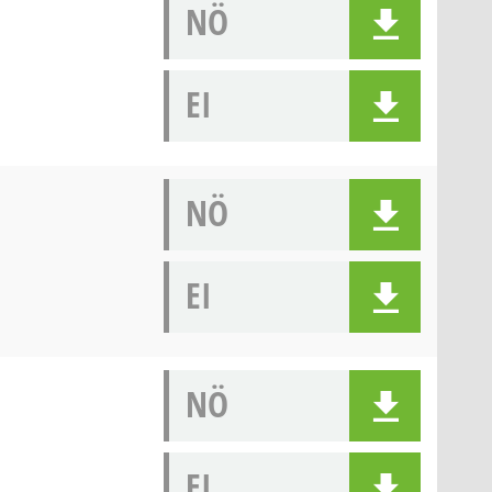
NÖ
EI
NÖ
EI
NÖ
EI