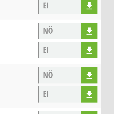
EI
NÖ
EI
NÖ
EI