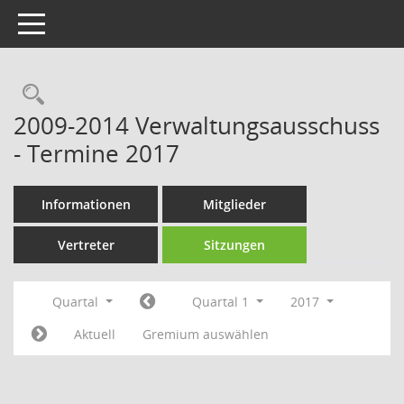
Toggle navigation
Rechercheauswahl
2009-2014 Verwaltungsausschuss
- Termine 2017
Informationen
Mitglieder
Vertreter
Sitzungen
Quartal
Quartal 1
2017
Aktuell
Gremium auswählen