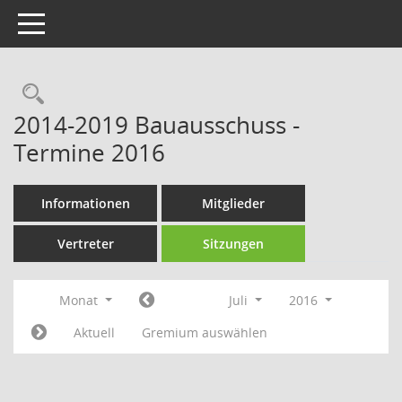
Toggle navigation
Rechercheauswahl
2014-2019 Bauausschuss -
Termine 2016
Informationen
Mitglieder
Vertreter
Sitzungen
Monat
Juli
2016
Aktuell
Gremium auswählen