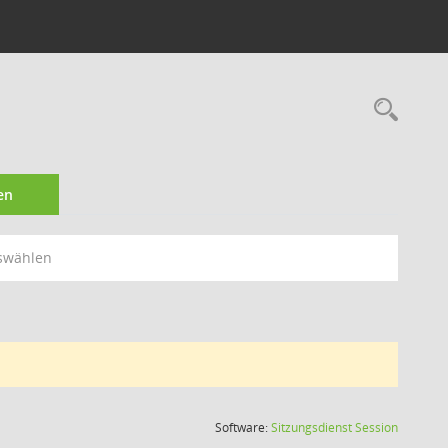
6
Rec
en
swählen
(Wird in
Software:
Sitzungsdienst
Session