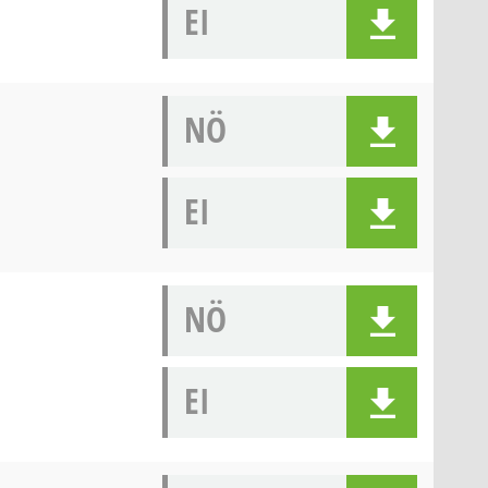
EI
NÖ
EI
NÖ
EI