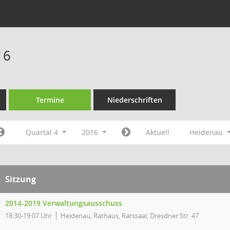
16
Termine
Niederschriften
Quartal 4
2016
Aktuell
Heidenau
Sitzung
2014-2019 Verwaltungsausschuss
18:30-19:07 Uhr
Heidenau, Rathaus, Ratssaal, Dresdner Str. 47