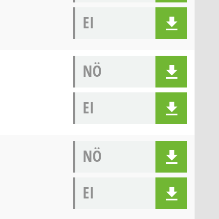
EI
NÖ
EI
NÖ
EI