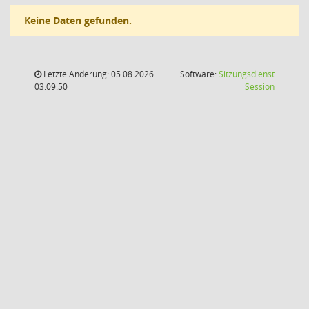
Keine Daten gefunden.
Letzte Änderung: 05.08.2026
Software:
Sitzungsdienst
(Wird in
03:09:50
Session