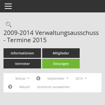
Toggle navigation
Rechercheauswahl
2009-2014 Verwaltungsausschuss
- Termine 2015
Informationen
Mitglieder
Vertreter
Sitzungen
Monat
September
2015
Aktuell
Gremium auswählen