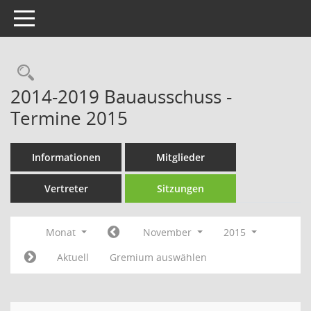
Toggle navigation
Rechercheauswahl
2014-2019 Bauausschuss -
Termine 2015
Informationen
Mitglieder
Vertreter
Sitzungen
Monat
November
2015
Aktuell
Gremium auswählen