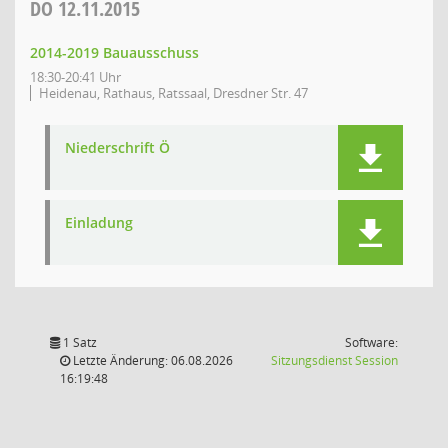
DO
12.11.2015
2014-2019 Bauausschuss
18:30-20:41 Uhr
Heidenau, Rathaus, Ratssaal, Dresdner Str. 47
Niederschrift Ö
Einladung
1 Satz
Software:
(Wird in
Letzte Änderung: 06.08.2026
Sitzungsdienst
Session
16:19:48