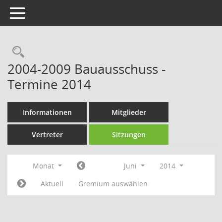
Toggle navigation
Rechercheauswahl
2004-2009 Bauausschuss -
Termine 2014
Informationen
Mitglieder
Vertreter
Sitzungen
Monat
Juni
2014
Aktuell
Gremium auswählen