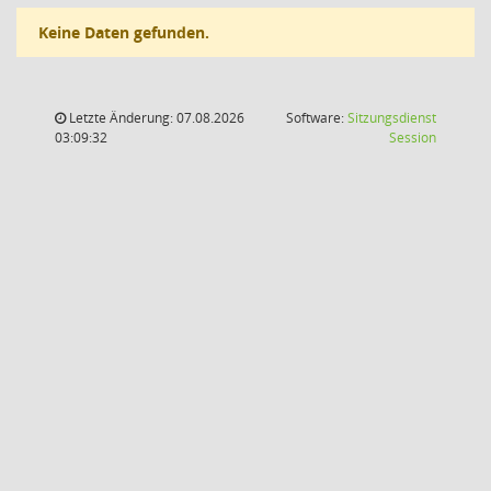
Keine Daten gefunden.
Letzte Änderung: 07.08.2026
Software:
Sitzungsdienst
(Wird in
03:09:32
Session