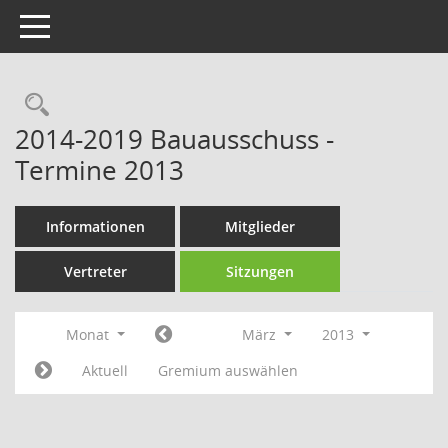
Toggle navigation
Rechercheauswahl
2014-2019 Bauausschuss -
Termine 2013
Informationen
Mitglieder
Vertreter
Sitzungen
Monat
März
2013
Aktuell
Gremium auswählen