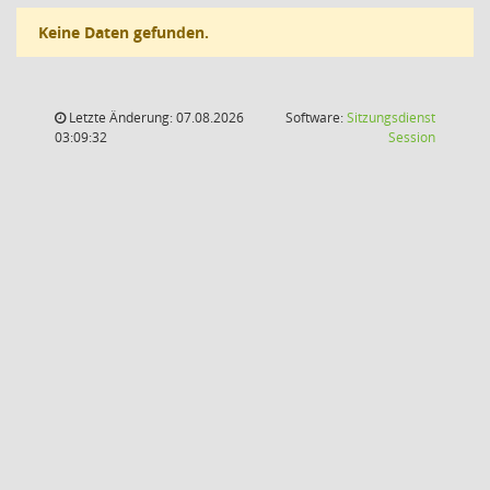
Keine Daten gefunden.
Letzte Änderung: 07.08.2026
Software:
Sitzungsdienst
(Wird in
03:09:32
Session