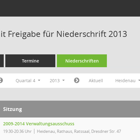
t Freigabe für Niederschrift 2013
Termine
Niederschriften
Quartal 4
2013
Aktuell
Heidenau
Sitzung
2009-2014 Verwaltungsausschuss
19:30-20:36 Uhr
Heidenau, Rathaus, Ratssaal, Dresdner Str. 47