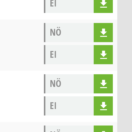
EI
NÖ
EI
NÖ
EI