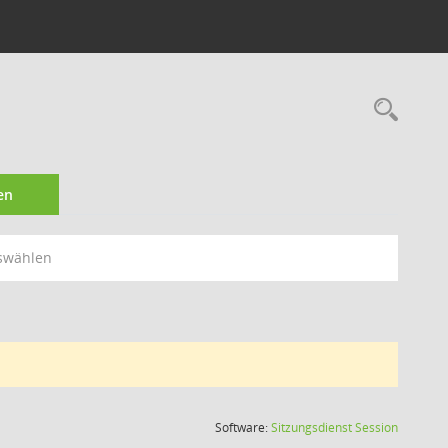
Rec
en
swählen
(Wird in
Software:
Sitzungsdienst
Session