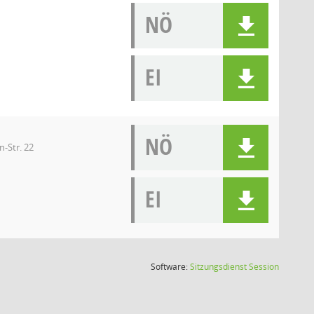
NÖ
EI
NÖ
n-Str. 22
EI
(Wird in
Software:
Sitzungsdienst
Session