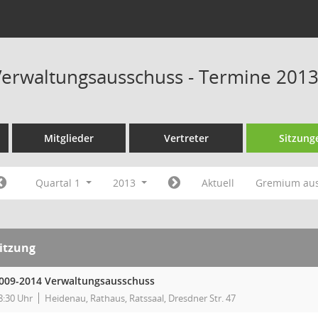
erwaltungsausschuss - Termine 201
Mitglieder
Vertreter
Sitzung
Quartal 1
2013
Aktuell
Gremium au
itzung
009-2014 Verwaltungsausschuss
8:30 Uhr
Heidenau, Rathaus, Ratssaal, Dresdner Str. 47