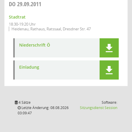
DO
29.09.2011
Stadtrat
18:30-19:20 Uhr
Heidenau, Rathaus, Ratssaal, Dresdner Str. 47
Niederschrift Ö
Einladung
4 Sätze
Software:
(Wird in
Letzte Änderung: 08.08.2026
Sitzungsdienst
Session
03:09:47