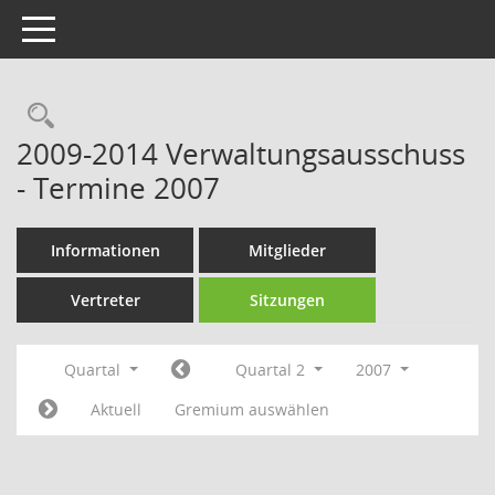
Toggle navigation
Rechercheauswahl
2009-2014 Verwaltungsausschuss
- Termine 2007
Informationen
Mitglieder
Vertreter
Sitzungen
Quartal
Quartal 2
2007
Aktuell
Gremium auswählen