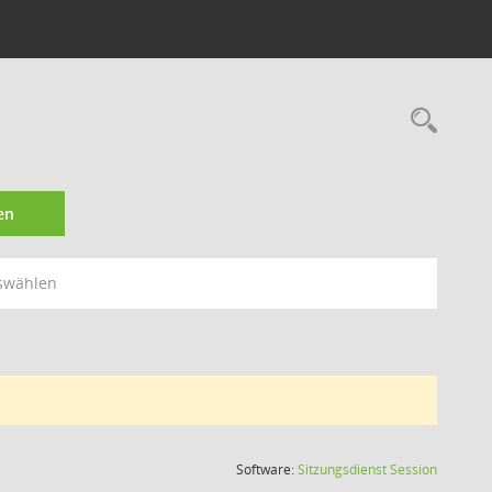
Rec
en
swählen
(Wird in
Software:
Sitzungsdienst
Session