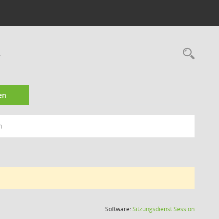
4
Rec
en
n
(Wird in
Software:
Sitzungsdienst
Session