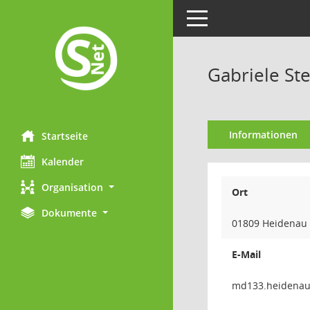
Toggle navigation
Gabriele St
Informationen
Startseite
Kalender
Organisation
Ort
Dokumente
01809 Heidenau
E-Mail
uanedi