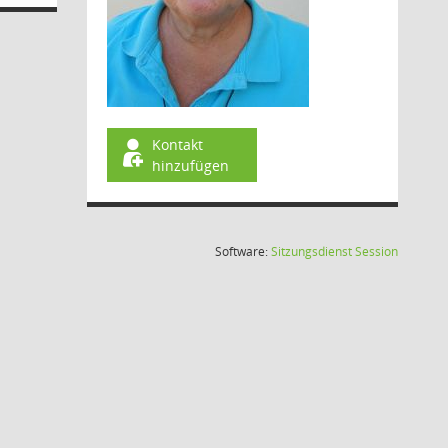
Kontakt
hinzufügen
(Wird in
Software:
Sitzungsdienst
Session