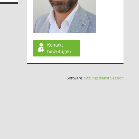
Kontakt
hinzufügen
(Wird in
Software:
Sitzungsdienst
Session