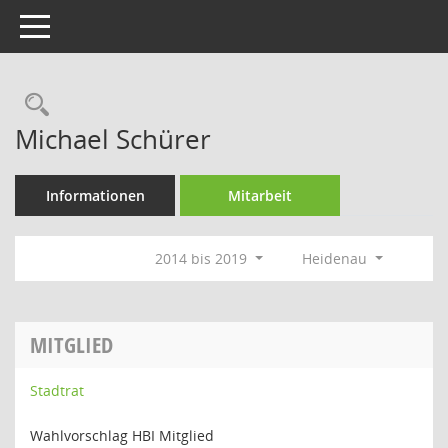
Toggle navigation
Rechercheauswahl
Michael Schürer
Informationen
Mitarbeit
2014 bis 2019
Heidenau
MITGLIED
Stadtrat
Wahlvorschlag HBI Mitglied