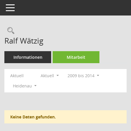
Toggle navigation
Rechercheauswahl
Ralf Wätzig
Informationen
Mitarbeit
Aktuell
Aktuell
2009 bis 2014
Heidenau
Keine Daten gefunden.