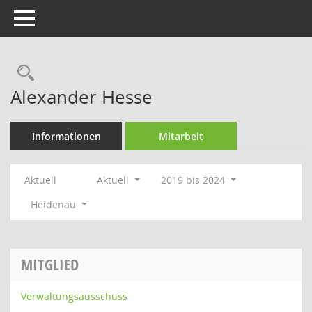
Toggle navigation
Rechercheauswahl
Alexander Hesse
Informationen
Mitarbeit
Aktuell
Aktuell
2019 bis 2024
Heidenau
MITGLIED
Verwaltungsausschuss