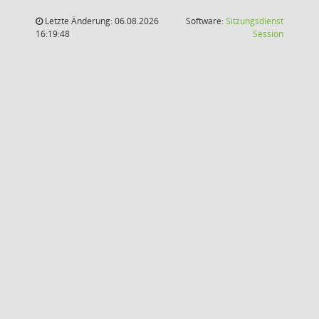
Letzte Änderung: 06.08.2026
Software:
Sitzungsdienst
(Wird in
16:19:48
Session