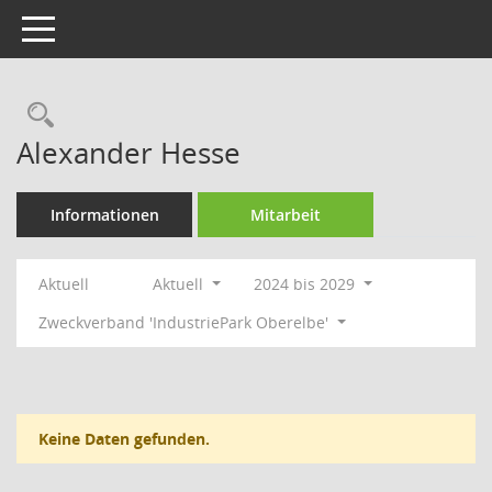
Toggle navigation
Rechercheauswahl
Alexander Hesse
Informationen
Mitarbeit
Aktuell
Aktuell
2024 bis 2029
Zweckverband 'IndustriePark Oberelbe'
Keine Daten gefunden.