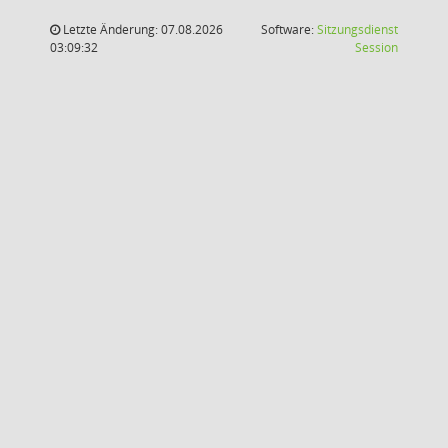
Letzte Änderung: 07.08.2026
Software:
Sitzungsdienst
(Wird in
03:09:32
Session