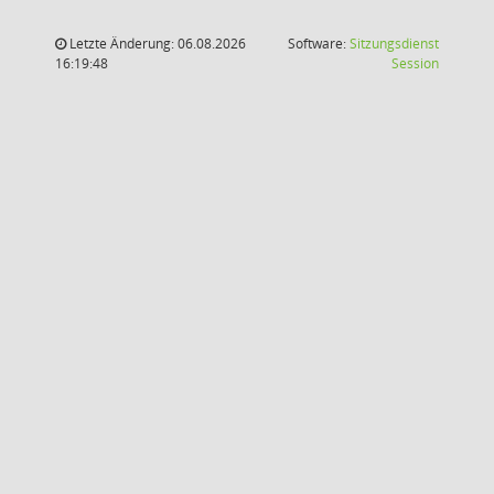
Letzte Änderung: 06.08.2026
Software:
Sitzungsdienst
(Wird in
16:19:48
Session