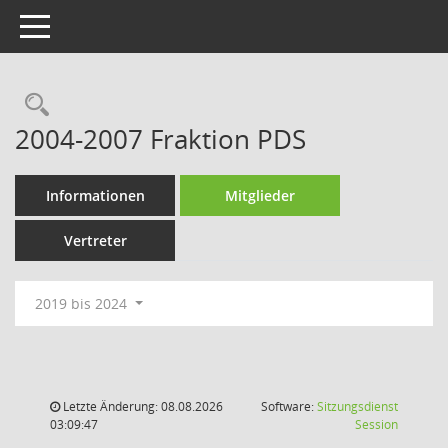
Toggle navigation
Rechercheauswahl
2004-2007 Fraktion PDS
Informationen
Mitglieder
Vertreter
2019 bis 2024
Letzte Änderung: 08.08.2026
Software:
Sitzungsdienst
(Wird in
03:09:47
Session