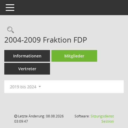
Toggle navigation
Rechercheauswahl
2004-2009 Fraktion FDP
Informationen
Mitglieder
Vertreter
2019 bis 2024
Letzte Änderung: 08.08.2026
Software:
Sitzungsdienst
(Wird in
03:09:47
Session