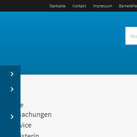
Startseite
Kontakt
Impressum
Barrierefr
us
entliche
kanntmachungen
gerservice
germeisterin