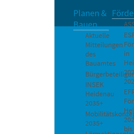
Planen &
Förde
Bauen
AS
ES
Aktuelle
Fö
Mitteilungen
in
des
He
Bauamtes
202
Bürgerbeteiligu
20
INSEK
EF
Heidenau
För
2035+
He
Mobilitätskonze
20
2035+
bis
Lärmaktionspla