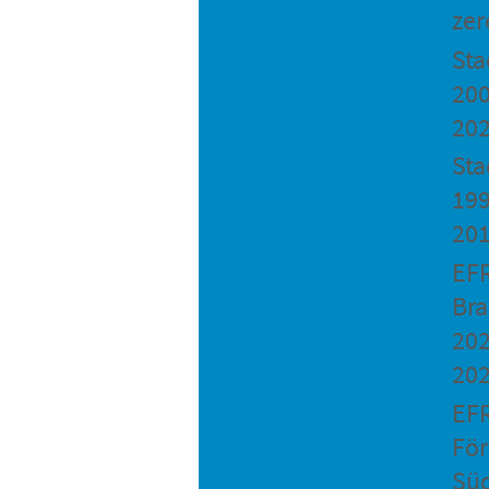
zer
St
200
20
Sta
199
20
EF
Bra
202
20
EF
Fö
Sü