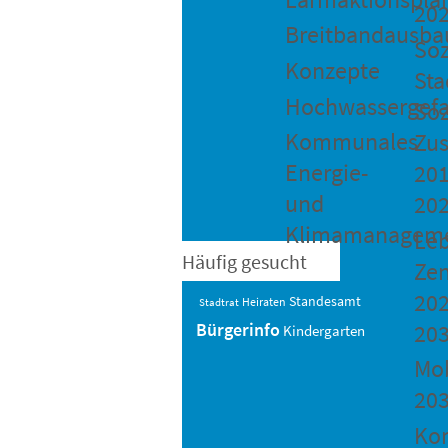
20
Breitbandausba
Soz
Konzepte
Sta
Hochwassergefa
Soz
Kommunales
Zu
Energie-
201
und
20
Klimamanagem
Le
Häufig gesucht
Ze
202
Standesamt
Heiraten
Stadtrat
20
Bürgerinfo
Kindergarten
Mob
20
Ko