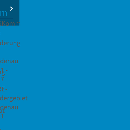
rn
SKomm
F
rderung
idenau
1 -
ng
27
RE-
dergebiet
idenau
pt
21
n