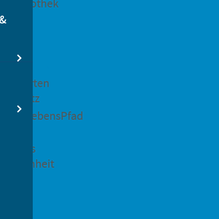
dtbibliothek
 &
swertes
ockgarten
ßsedlitz
rchenLebensPfad
ck in
idenaus
gangenheit