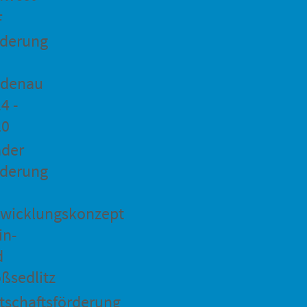
F
rderung
idenau
4 -
20
ader
rderung
wicklungskonzept
in-
d
ßsedlitz
tschaftsförderung