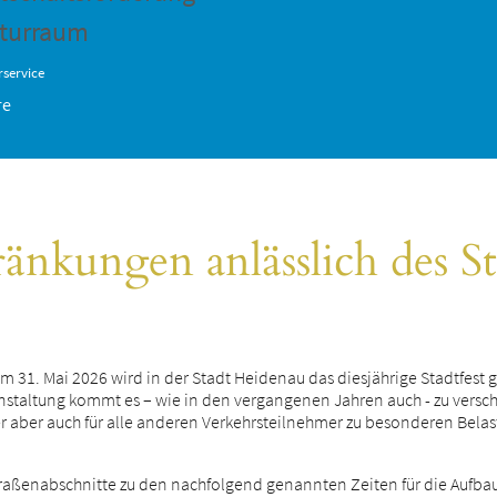
turraum
service
re
änkungen anlässlich des St
31. Mai 2026 wird in der Stadt Heidenau das diesjährige Stadtfest
nstaltung kommt es – wie in den vergangenen Jahren auch - zu vers
ger aber auch für alle anderen Verkehrsteilnehmer zu besonderen Be
raßenabschnitte zu den nachfolgend genannten Zeiten für die Aufbau