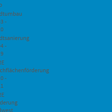
o
adtumbau
3 -
20
dtsanierung
4 -
19
RE
chflächenförderung
0 -
21
RE
rderung
dwest