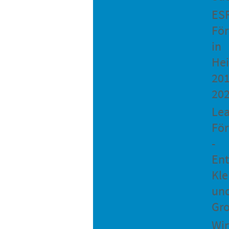
ES
Fö
in
He
201
20
Le
Fö
-
Ent
Kle
un
Gro
Wir