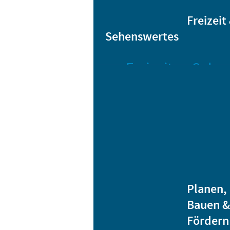
Sta
Bikesharing
Freizeit
Sehenswertes
Freizeit
Sehen
Veranstaltungen
Bar
Gro
Albert-
Schwarz-
Mä
Bad
Bli
Stadtbibliothek
He
Ver
Jugendhäuser
Planen,
Vereine
Bauen &
Heidenauer
Fördern
Musiknacht