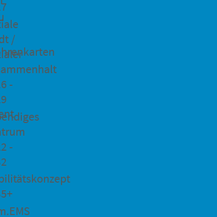
27
u
iale
dt /
hrenkarten
ialer
sammenhalt
6 -
29
ent
bendiges
ntrum
2 -
32
ilitätskonzept
35+
m.EMS