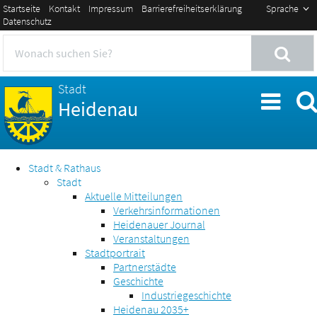
Startseite
Kontakt
Impressum
Barrierefreiheitserklärung
Sprache
Datenschutz
Stadt
Heidenau
Stadt & Rathaus
Stadt
Aktuelle Mitteilungen
Verkehrsinformationen
Heidenauer Journal
Veranstaltungen
Stadtportrait
Partnerstädte
Geschichte
Industriegeschichte
Heidenau 2035+