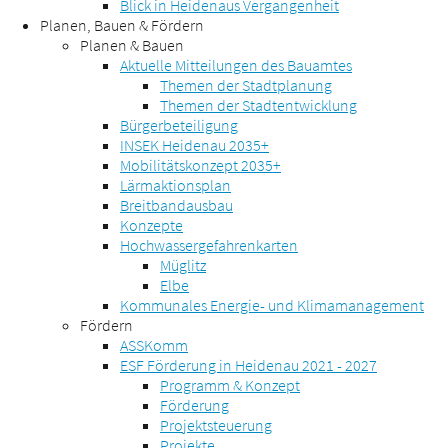
Blick in Heidenaus Vergangenheit
Planen, Bauen & Fördern
Planen & Bauen
Aktuelle Mitteilungen des Bauamtes
Themen der Stadtplanung
Themen der Stadtentwicklung
Bürgerbeteiligung
INSEK Heidenau 2035+
Mobilitätskonzept 2035+
Lärmaktionsplan
Breitbandausbau
Konzepte
Hochwassergefahrenkarten
Müglitz
Elbe
Kommunales Energie- und Klimamanagement
Fördern
ASSKomm
ESF Förderung in Heidenau 2021 - 2027
Programm & Konzept
Förderung
Projektsteuerung
Projekte