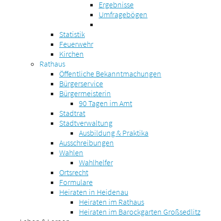
Ergebnisse
Umfragebögen
Statistik
Feuerwehr
Kirchen
Rathaus
Öffentliche Bekanntmachungen
Bürgerservice
Bürgermeisterin
90 Tagen im Amt
Stadtrat
Stadtverwaltung
Ausbildung & Praktika
Ausschreibungen
Wahlen
Wahlhelfer
Ortsrecht
Formulare
Heiraten in Heidenau
Heiraten im Rathaus
Heiraten im Barockgarten Großsedlitz