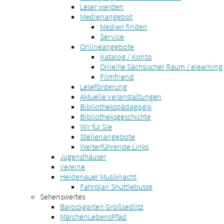
Leser werden
Medienangebot
Medien finden
Service
Onlineangebote
Katalog / Konto
Onleihe Sächsischer Raum / elearning
Filmfriend
Leseförderung
Aktuelle Veranstaltungen
Bibliothekspädagogik
Bibliotheksgeschichte
Wir für Sie
Stellenangebote
Weiterführende Links
Jugendhäuser
Vereine
Heidenauer Musiknacht
Fahrplan Shuttlebusse
Sehenswertes
Barockgarten Großsedlitz
MärchenLebensPfad