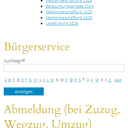
Medienbeschaffung 2024
Beleuchtungsanlage 2024
Medienbeschaffung 2025
Medienbeschaffung 2026
Lesefrühling 2026
Bürgerservice
Suchbegriff:
A
B
C
D
E
F
G
H
I
J
K
L
M
N
O
P
Q
R
S
T
U
V
W
X
Y
Z
Alle
Abmeldung (bei Zuzug,
Wegzug, Umzug)