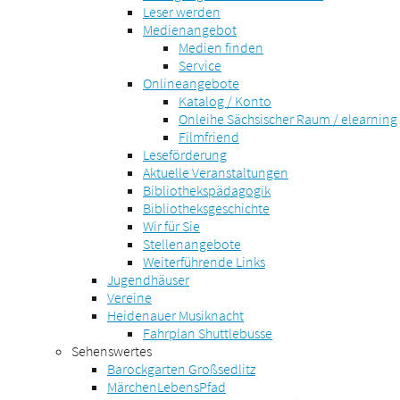
Leser werden
Medienangebot
Medien finden
Service
Onlineangebote
Katalog / Konto
Onleihe Sächsischer Raum / elearning
Filmfriend
Leseförderung
Aktuelle Veranstaltungen
Bibliothekspädagogik
Bibliotheksgeschichte
Wir für Sie
Stellenangebote
Weiterführende Links
Jugendhäuser
Vereine
Heidenauer Musiknacht
Fahrplan Shuttlebusse
Sehenswertes
Barockgarten Großsedlitz
MärchenLebensPfad