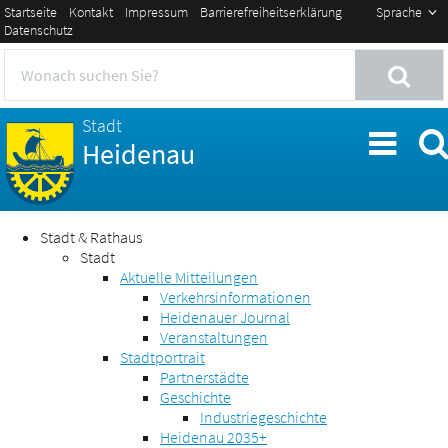
Startseite
Kontakt
Impressum
Barrierefreiheitserklärung
Sprache
Datenschutz
Stadt
Heidenau
Stadt & Rathaus
Stadt
Aktuelle Mitteilungen
Verkehrsinformationen
Heidenauer Journal
Veranstaltungen
Stadtportrait
Partnerstädte
Geschichte
Industriegeschichte
Heidenau 2035+