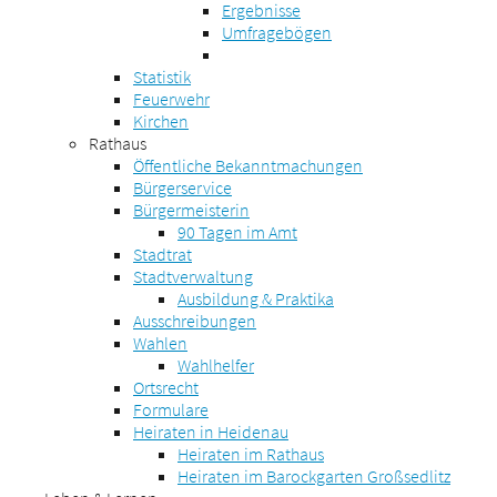
Ergebnisse
Umfragebögen
Statistik
Feuerwehr
Kirchen
Rathaus
Öffentliche Bekanntmachungen
Bürgerservice
Bürgermeisterin
90 Tagen im Amt
Stadtrat
Stadtverwaltung
Ausbildung & Praktika
Ausschreibungen
Wahlen
Wahlhelfer
Ortsrecht
Formulare
Heiraten in Heidenau
Heiraten im Rathaus
Heiraten im Barockgarten Großsedlitz