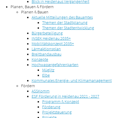
Blick in Heidenaus Vergangenheit
Planen, Bauen & Fördern
Planen & Bauen
Aktuelle Mitteilungen des Bauamtes
Themen der Stadtplanung
Themen der Stadtentwicklung
Bürgerbeteiligung
INSEK Heidenau 2035+
Mobilitätskonzept 2035+
Lärmaktionsplan
Breitbandausbau
Konzepte
Hochwassergefahrenkarten
Müglitz
Elbe
Kommunales Energie- und Klimamanagement
Fördern
ASSKomm
ESF Förderung in Heidenau 2021 - 2027
Programm & Konzept
Förderung
Projektsteuerung
Projekte