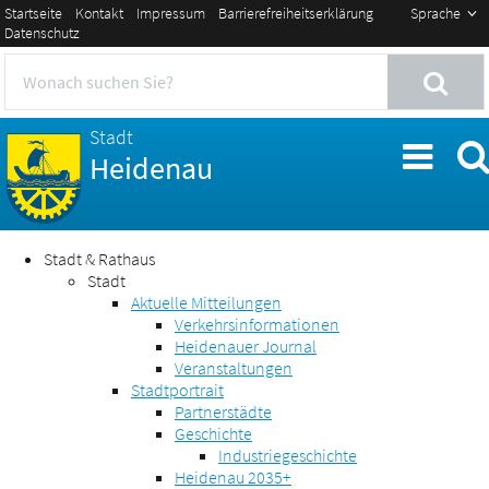
Startseite
Kontakt
Impressum
Barrierefreiheitserklärung
Sprache
Datenschutz
Stadt
Heidenau
Stadt & Rathaus
Stadt
Aktuelle Mitteilungen
Verkehrsinformationen
Heidenauer Journal
Veranstaltungen
Stadtportrait
Partnerstädte
Geschichte
Industriegeschichte
Heidenau 2035+