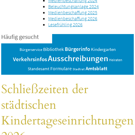
Medienbeschaffung 2024
Beleuchtungsanlage 2024
Medienbeschaffung 2025
Medienbeschaffung 2026
Lesefrühling 2026
Häufig gesucht
Bürgerinfo
Bibliothek
Kindergarten
Bürgerservice
Ausschreibungen
Verkehrsinfos
Heiraten
Amtsblatt
Formulare
Standesamt
Stadtrat
Schließzeiten der
städtischen
Kindertageseinrichtungen