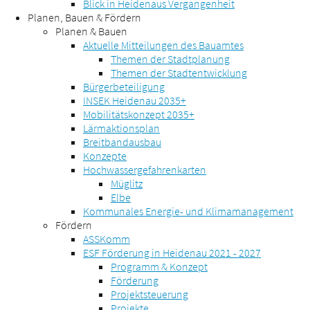
Blick in Heidenaus Vergangenheit
Planen, Bauen & Fördern
Planen & Bauen
Aktuelle Mitteilungen des Bauamtes
Themen der Stadtplanung
Themen der Stadtentwicklung
Bürgerbeteiligung
INSEK Heidenau 2035+
Mobilitätskonzept 2035+
Lärmaktionsplan
Breitbandausbau
Konzepte
Hochwassergefahrenkarten
Müglitz
Elbe
Kommunales Energie- und Klimamanagement
Fördern
ASSKomm
ESF Förderung in Heidenau 2021 - 2027
Programm & Konzept
Förderung
Projektsteuerung
Projekte