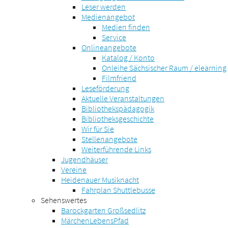
Leser werden
Medienangebot
Medien finden
Service
Onlineangebote
Katalog / Konto
Onleihe Sächsischer Raum / elearning
Filmfriend
Leseförderung
Aktuelle Veranstaltungen
Bibliothekspädagogik
Bibliotheksgeschichte
Wir für Sie
Stellenangebote
Weiterführende Links
Jugendhäuser
Vereine
Heidenauer Musiknacht
Fahrplan Shuttlebusse
Sehenswertes
Barockgarten Großsedlitz
MärchenLebensPfad