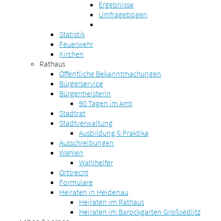
Ergebnisse
Umfragebögen
Statistik
Feuerwehr
Kirchen
Rathaus
Öffentliche Bekanntmachungen
Bürgerservice
Bürgermeisterin
90 Tagen im Amt
Stadtrat
Stadtverwaltung
Ausbildung & Praktika
Ausschreibungen
Wahlen
Wahlhelfer
Ortsrecht
Formulare
Heiraten in Heidenau
Heiraten im Rathaus
Heiraten im Barockgarten Großsedlitz