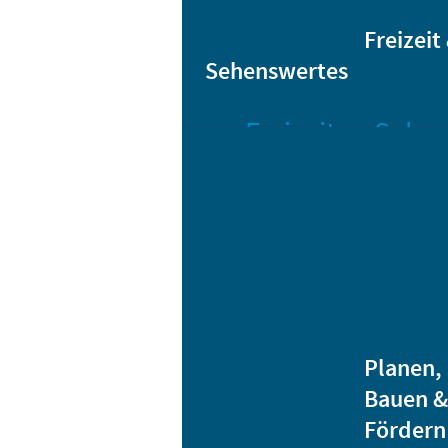
Sta
Bikesharing
Freizeit
Sehenswertes
Freizeit
Sehen
Veranstaltungen
Bar
Gro
Albert-
Schwarz-
Mä
Bad
Bli
Stadtbibliothek
He
Ver
Jugendhäuser
Planen,
Vereine
Bauen &
Heidenauer
Fördern
Musiknacht