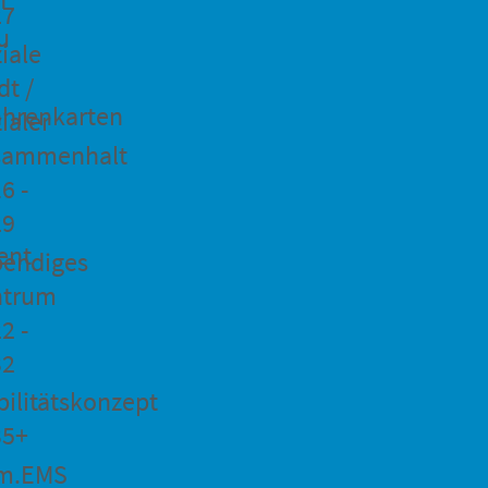
27
u
iale
dt /
hrenkarten
ialer
sammenhalt
6 -
29
ent
bendiges
ntrum
2 -
32
ilitätskonzept
35+
m.EMS