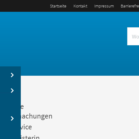
Startseite
Kontakt
Impressum
Barrierefr
us
entliche
kanntmachungen
gerservice
germeisterin