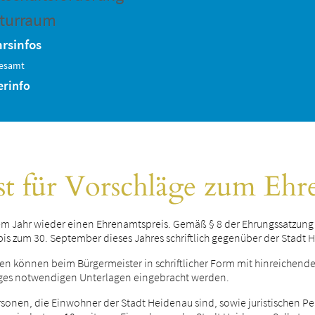
turraum
rsinfos
esamt
erinfo
st für Vorschläge zum Ehr
esem Jahr wieder einen Ehrenamtspreis. Gemäß § 8 der Ehrungssatzun
bis zum 30. September dieses Jahres schriftlich gegenüber der Stadt
gen können beim Bürgermeister in schriftlicher Form mit hinreichen
ages notwendigen Unterlagen eingebracht werden.
rsonen, die Einwohner der Stadt Heidenau sind, sowie juristischen P