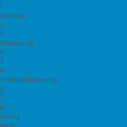
o
adtumbau
3 -
20
dtsanierung
4 -
19
RE
chflächenförderung
0 -
21
RE
rderung
dwest