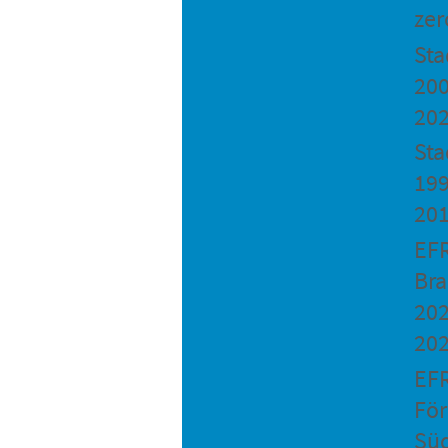
zer
St
200
20
Sta
199
20
EF
Bra
202
20
EF
Fö
Sü