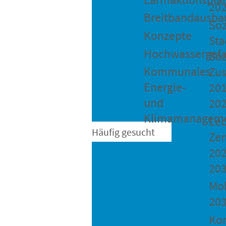
20
Breitbandausba
Soz
Konzepte
Sta
Hochwassergefa
Soz
Kommunales
Zu
Energie-
201
und
20
Klimamanagem
Le
Häufig gesucht
Ze
202
20
Mob
20
Ko