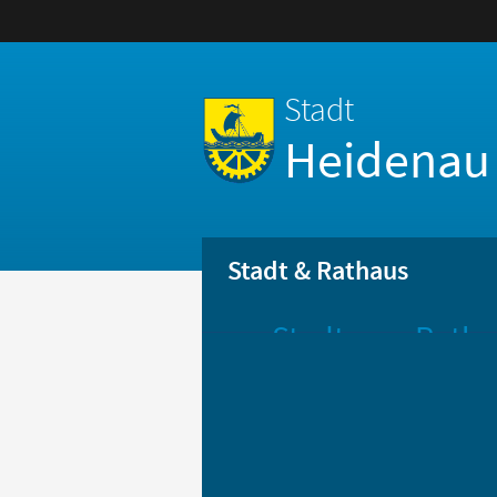
Stadt
Heidenau
Stadt & Rathaus
Stadt
Ratha
Aktuelle
Öff
Mitteilungen
Be
Stadtportrait
Bür
Statistik
Bür