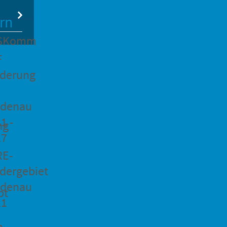
rn
SKomm
F
rderung
idenau
1 -
ng
27
RE-
dergebiet
idenau
pt
21
n