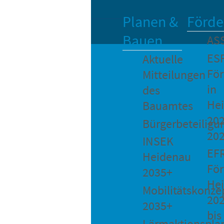
Planen &
Förde
Bauen
AS
ES
Aktuelle
Fö
Mitteilungen
in
des
He
Bauamtes
202
Bürgerbeteiligu
20
INSEK
EF
Heidenau
För
2035+
He
Mobilitätskonze
20
2035+
bis
Lärmaktionspla