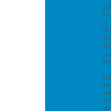
ES
Fö
in
He
201
20
Le
Fö
-
Ent
Kle
un
Gro
Wir