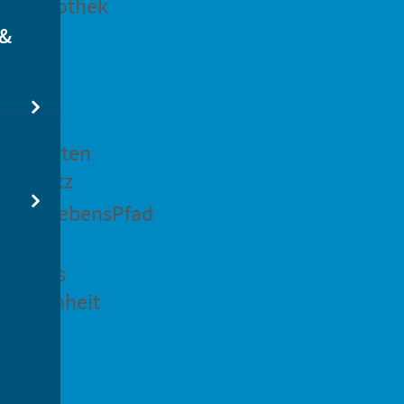
dtbibliothek
 &
swertes
ockgarten
ßsedlitz
rchenLebensPfad
ck in
idenaus
gangenheit