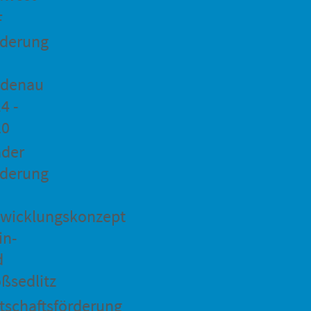
F
rderung
idenau
4 -
20
ader
rderung
wicklungskonzept
in-
d
ßsedlitz
tschaftsförderung