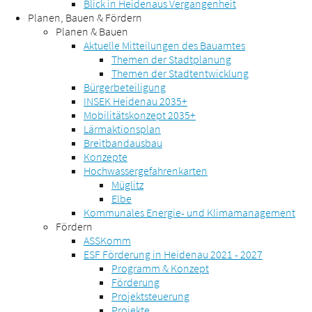
Blick in Heidenaus Vergangenheit
Planen, Bauen & Fördern
Planen & Bauen
Aktuelle Mitteilungen des Bauamtes
Themen der Stadtplanung
Themen der Stadtentwicklung
Bürgerbeteiligung
INSEK Heidenau 2035+
Mobilitätskonzept 2035+
Lärmaktionsplan
Breitbandausbau
Konzepte
Hochwassergefahrenkarten
Müglitz
Elbe
Kommunales Energie- und Klimamanagement
Fördern
ASSKomm
ESF Förderung in Heidenau 2021 - 2027
Programm & Konzept
Förderung
Projektsteuerung
Projekte