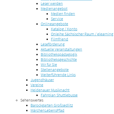
Leser werden
Medienangebot
Medien finden
Service
Onlineangebote
Katalog / Konto
Onleihe Sächsischer Raum / elearning
Filmfriend
Leseförderung
Aktuelle Veranstaltungen
Bibliothekspädagogik
Bibliotheksgeschichte
Wir für Sie
Stellenangebote
Weiterführende Links
Jugendhäuser
Vereine
Heidenauer Musiknacht
Fahrplan Shuttlebusse
Sehenswertes
Barockgarten Großsedlitz
MärchenLebensPfad