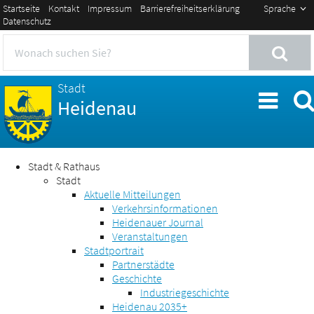
Startseite
Kontakt
Impressum
Barrierefreiheitserklärung
Sprache
Datenschutz
Stadt
Heidenau
Stadt & Rathaus
Stadt
Aktuelle Mitteilungen
Verkehrsinformationen
Heidenauer Journal
Veranstaltungen
Stadtportrait
Partnerstädte
Geschichte
Industriegeschichte
Heidenau 2035+