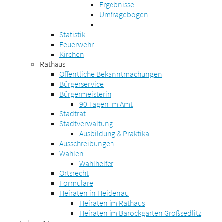
Ergebnisse
Umfragebögen
Statistik
Feuerwehr
Kirchen
Rathaus
Öffentliche Bekanntmachungen
Bürgerservice
Bürgermeisterin
90 Tagen im Amt
Stadtrat
Stadtverwaltung
Ausbildung & Praktika
Ausschreibungen
Wahlen
Wahlhelfer
Ortsrecht
Formulare
Heiraten in Heidenau
Heiraten im Rathaus
Heiraten im Barockgarten Großsedlitz