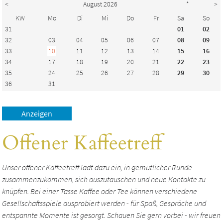
<
August 2026
*
>
KW
Mo
Di
Mi
Do
Fr
Sa
So
31
01
02
32
03
04
05
06
07
08
09
33
10
11
12
13
14
15
16
34
17
18
19
20
21
22
23
35
24
25
26
27
28
29
30
36
31
Offener Kaffeetreff
Unser offener Kaffeetreff lädt dazu ein, in gemütlicher Runde
zusammenzukommen, sich auszutauschen und neue Kontakte zu
knüpfen. Bei einer Tasse Kaffee oder Tee können verschiedene
Gesellschaftsspiele ausprobiert werden - für Spaß, Gespräche und
entspannte Momente ist gesorgt. Schauen Sie gern vorbei - wir freuen