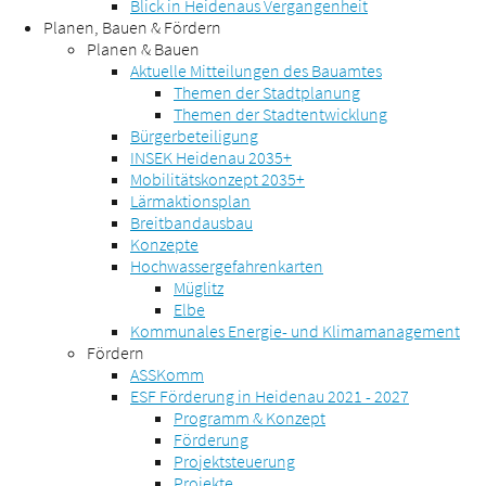
Blick in Heidenaus Vergangenheit
Planen, Bauen & Fördern
Planen & Bauen
Aktuelle Mitteilungen des Bauamtes
Themen der Stadtplanung
Themen der Stadtentwicklung
Bürgerbeteiligung
INSEK Heidenau 2035+
Mobilitätskonzept 2035+
Lärmaktionsplan
Breitbandausbau
Konzepte
Hochwassergefahrenkarten
Müglitz
Elbe
Kommunales Energie- und Klimamanagement
Fördern
ASSKomm
ESF Förderung in Heidenau 2021 - 2027
Programm & Konzept
Förderung
Projektsteuerung
Projekte