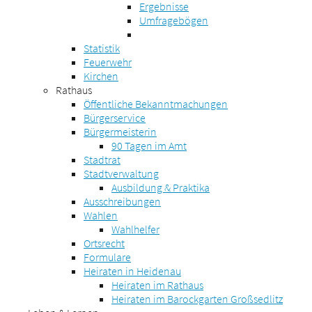
Ergebnisse
Umfragebögen
Statistik
Feuerwehr
Kirchen
Rathaus
Öffentliche Bekanntmachungen
Bürgerservice
Bürgermeisterin
90 Tagen im Amt
Stadtrat
Stadtverwaltung
Ausbildung & Praktika
Ausschreibungen
Wahlen
Wahlhelfer
Ortsrecht
Formulare
Heiraten in Heidenau
Heiraten im Rathaus
Heiraten im Barockgarten Großsedlitz