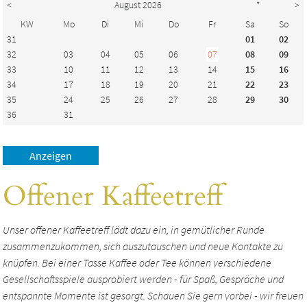
<
August 2026
*
>
KW
Mo
Di
Mi
Do
Fr
Sa
So
31
01
02
32
03
04
05
06
07
08
09
33
10
11
12
13
14
15
16
34
17
18
19
20
21
22
23
35
24
25
26
27
28
29
30
36
31
Offener Kaffeetreff
Unser offener Kaffeetreff lädt dazu ein, in gemütlicher Runde
zusammenzukommen, sich auszutauschen und neue Kontakte zu
knüpfen. Bei einer Tasse Kaffee oder Tee können verschiedene
Gesellschaftsspiele ausprobiert werden - für Spaß, Gespräche und
entspannte Momente ist gesorgt. Schauen Sie gern vorbei - wir freuen