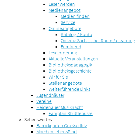
Leser werden
Medienangebot
Medien finden
Service
Onlineangebote
Katalog / Konto
Onleihe Sächsischer Raum / elearning
Filmfriend
Leseförderung
Aktuelle Veranstaltungen
Bibliothekspädagogik
Bibliotheksgeschichte
Wir für Sie
Stellenangebote
Weiterführende Links
Jugendhäuser
Vereine
Heidenauer Musiknacht
Fahrplan Shuttlebusse
Sehenswertes
Barockgarten Großsedlitz
MärchenLebensPfad