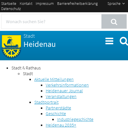
Startseite
Kontakt
Impressum
Barrierefreiheitserklärung
Sprache
Datenschutz
Stadt
Heidenau
Stadt & Rathaus
Stadt
Aktuelle Mitteilungen
Verkehrsinformationen
Heidenauer Journal
Veranstaltungen
Stadtportrait
Partnerstädte
Geschichte
Industriegeschichte
Heidenau 2035+