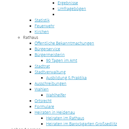
Ergebnisse
Umfragebögen
Statistik
Feuerwehr
Kirchen
Rathaus
Öffentliche Bekanntmachungen
Bürgerservice
Bürgermeisterin
90 Tagen im Amt
Stadtrat
Stadtverwaltung
Ausbildung & Praktika
Ausschreibungen
Wahlen
Wahlhelfer
Ortsrecht
Formulare
Heiraten in Heidenau
Heiraten im Rathaus
Heiraten im Barockgarten Großsedlitz