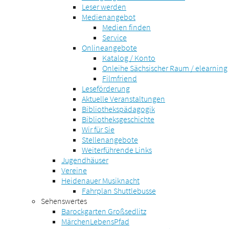
Leser werden
Medienangebot
Medien finden
Service
Onlineangebote
Katalog / Konto
Onleihe Sächsischer Raum / elearning
Filmfriend
Leseförderung
Aktuelle Veranstaltungen
Bibliothekspädagogik
Bibliotheksgeschichte
Wir für Sie
Stellenangebote
Weiterführende Links
Jugendhäuser
Vereine
Heidenauer Musiknacht
Fahrplan Shuttlebusse
Sehenswertes
Barockgarten Großsedlitz
MärchenLebensPfad