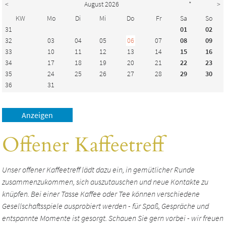
<
August 2026
*
>
KW
Mo
Di
Mi
Do
Fr
Sa
So
31
01
02
32
03
04
05
06
07
08
09
33
10
11
12
13
14
15
16
34
17
18
19
20
21
22
23
35
24
25
26
27
28
29
30
36
31
Offener Kaffeetreff
Unser offener Kaffeetreff lädt dazu ein, in gemütlicher Runde
zusammenzukommen, sich auszutauschen und neue Kontakte zu
knüpfen. Bei einer Tasse Kaffee oder Tee können verschiedene
Gesellschaftsspiele ausprobiert werden - für Spaß, Gespräche und
entspannte Momente ist gesorgt. Schauen Sie gern vorbei - wir freuen