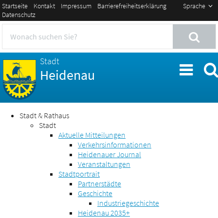
Startseite
Kontakt
Impressum
Barrierefreiheitserklärung
Sprache
Datenschutz
Stadt
Heidenau
Stadt & Rathaus
Stadt
Aktuelle Mitteilungen
Verkehrsinformationen
Heidenauer Journal
Veranstaltungen
Stadtportrait
Partnerstädte
Geschichte
Industriegeschichte
Heidenau 2035+