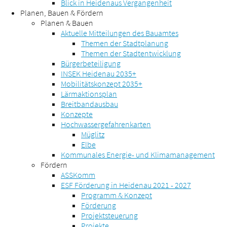
Blick in Heidenaus Vergangenheit
Planen, Bauen & Fördern
Planen & Bauen
Aktuelle Mitteilungen des Bauamtes
Themen der Stadtplanung
Themen der Stadtentwicklung
Bürgerbeteiligung
INSEK Heidenau 2035+
Mobilitätskonzept 2035+
Lärmaktionsplan
Breitbandausbau
Konzepte
Hochwassergefahrenkarten
Müglitz
Elbe
Kommunales Energie- und Klimamanagement
Fördern
ASSKomm
ESF Förderung in Heidenau 2021 - 2027
Programm & Konzept
Förderung
Projektsteuerung
Projekte