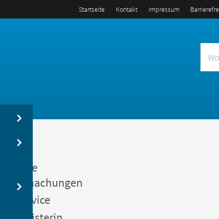
Startseite
Kontakt
Impressum
Barrierefr
us
entliche
kanntmachungen
gerservice
germeisterin