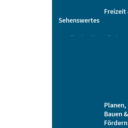
Sta
Bikesharing
Freizeit
Sehenswertes
Freizeit
Sehen
Veranstaltungen
Bar
Gro
Albert-
Schwarz-
Mä
Bad
Bli
Stadtbibliothek
He
Ver
Jugendhäuser
Planen,
Vereine
Bauen &
Heidenauer
Fördern
Musiknacht