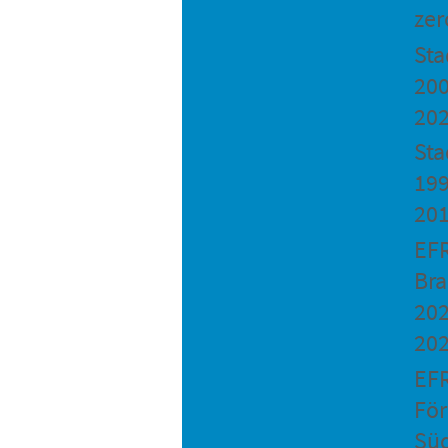
zer
St
200
20
Sta
199
20
EF
Bra
202
20
EF
Fö
Sü