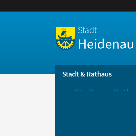
Stadt
Heidenau
Stadt & Rathaus
Stadt
Ratha
Aktuelle
Öff
Mitteilungen
Be
Stadtportrait
Bür
Statistik
Bür