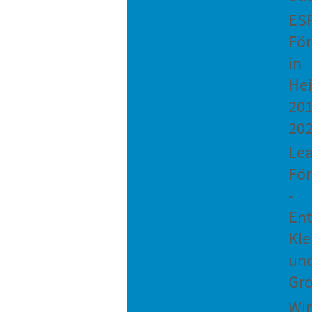
ES
Fö
in
He
201
20
Le
Fö
-
Ent
Kle
un
Gro
Wir