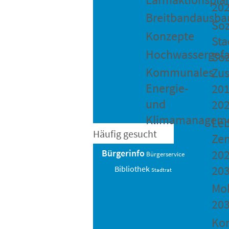
20
Breitbandausba
Soz
Konzepte
Sta
Hochwassergefa
Soz
Kommunales
Zu
Energie-
201
und
20
Klimamanagem
Le
Häufig gesucht
Ze
202
Bürgerinfo
Bürgerservice
20
Bibliothek
Stadtrat
Mob
20
Ko