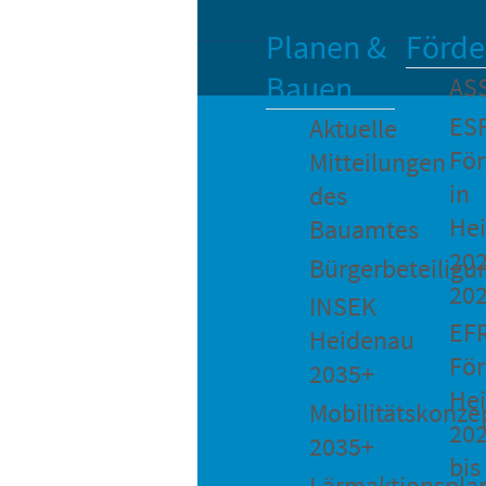
Planen &
Förde
Bauen
AS
ES
Aktuelle
Fö
Mitteilungen
in
des
He
Bauamtes
202
Bürgerbeteiligu
20
INSEK
EF
Heidenau
För
2035+
He
Mobilitätskonze
20
2035+
bis
Lärmaktionspla