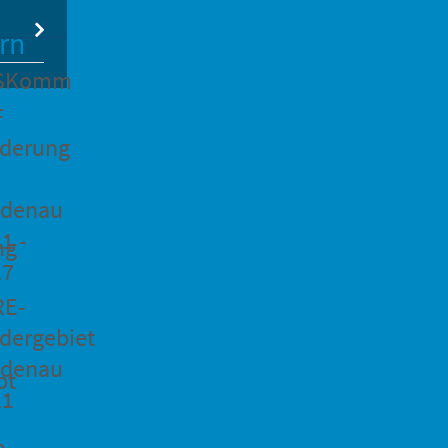
rn
SKomm
F
rderung
idenau
1 -
ng
27
RE-
dergebiet
idenau
pt
21
n