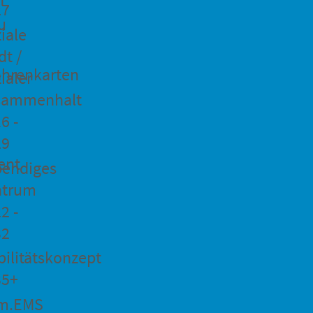
27
u
iale
dt /
hrenkarten
ialer
sammenhalt
6 -
29
ent
bendiges
ntrum
2 -
32
ilitätskonzept
35+
m.EMS