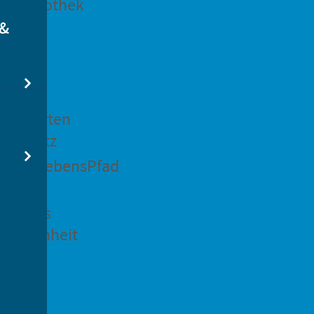
dtbibliothek
 &
swertes
ockgarten
ßsedlitz
rchenLebensPfad
ck in
idenaus
gangenheit