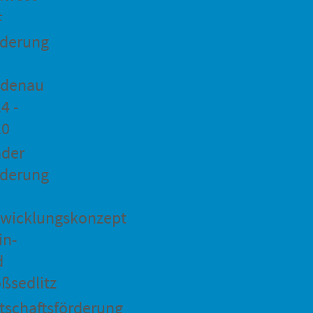
F
rderung
idenau
4 -
20
ader
rderung
wicklungskonzept
in-
d
ßsedlitz
tschaftsförderung