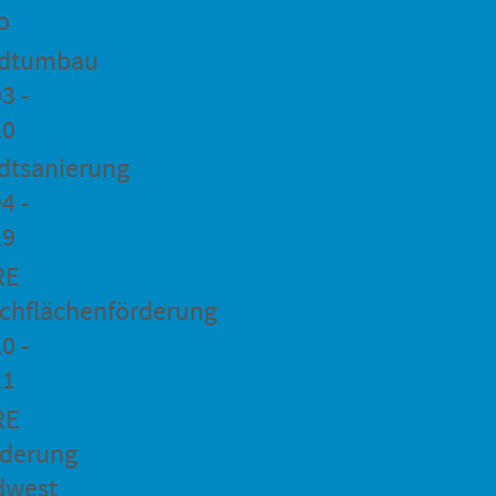
o
adtumbau
3 -
20
dtsanierung
4 -
19
RE
chflächenförderung
0 -
21
RE
rderung
dwest