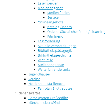
Leser werden
Medienangebot
Medien finden
Service
Onlineangebote
Katalog / Konto
Onleihe Sächsischer Raum / elearning
Filmfriend
Leseförderung
Aktuelle Veranstaltungen
Bibliothekspädagogik
Bibliotheksgeschichte
Wir für Sie
Stellenangebote
Weiterführende Links
Jugendhäuser
Vereine
Heidenauer Musiknacht
Fahrplan Shuttlebusse
Sehenswertes
Barockgarten Großsedlitz
MärchenLebensPfad