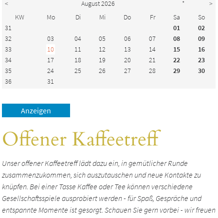
<
August 2026
*
>
KW
Mo
Di
Mi
Do
Fr
Sa
So
31
01
02
32
03
04
05
06
07
08
09
33
10
11
12
13
14
15
16
34
17
18
19
20
21
22
23
35
24
25
26
27
28
29
30
36
31
Offener Kaffeetreff
Unser offener Kaffeetreff lädt dazu ein, in gemütlicher Runde
zusammenzukommen, sich auszutauschen und neue Kontakte zu
knüpfen. Bei einer Tasse Kaffee oder Tee können verschiedene
Gesellschaftsspiele ausprobiert werden - für Spaß, Gespräche und
entspannte Momente ist gesorgt. Schauen Sie gern vorbei - wir freuen