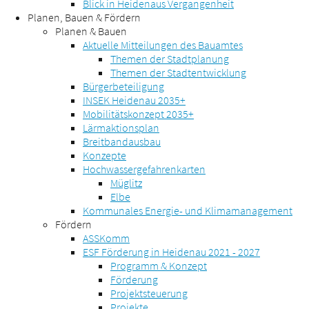
Blick in Heidenaus Vergangenheit
Planen, Bauen & Fördern
Planen & Bauen
Aktuelle Mitteilungen des Bauamtes
Themen der Stadtplanung
Themen der Stadtentwicklung
Bürgerbeteiligung
INSEK Heidenau 2035+
Mobilitätskonzept 2035+
Lärmaktionsplan
Breitbandausbau
Konzepte
Hochwassergefahrenkarten
Müglitz
Elbe
Kommunales Energie- und Klimamanagement
Fördern
ASSKomm
ESF Förderung in Heidenau 2021 - 2027
Programm & Konzept
Förderung
Projektsteuerung
Projekte