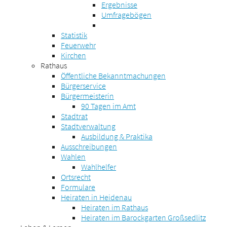
Ergebnisse
Umfragebögen
Statistik
Feuerwehr
Kirchen
Rathaus
Öffentliche Bekanntmachungen
Bürgerservice
Bürgermeisterin
90 Tagen im Amt
Stadtrat
Stadtverwaltung
Ausbildung & Praktika
Ausschreibungen
Wahlen
Wahlhelfer
Ortsrecht
Formulare
Heiraten in Heidenau
Heiraten im Rathaus
Heiraten im Barockgarten Großsedlitz