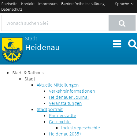
Startseite
Kontakt
Impressum
Barrierefreiheitserklärung
Sprache
Datenschutz
Stadt
Heidenau
Stadt & Rathaus
Stadt
Aktuelle Mitteilungen
Verkehrsinformationen
Heidenauer Journal
Veranstaltungen
Stadtportrait
Partnerstädte
Geschichte
Industriegeschichte
Heidenau 2035+