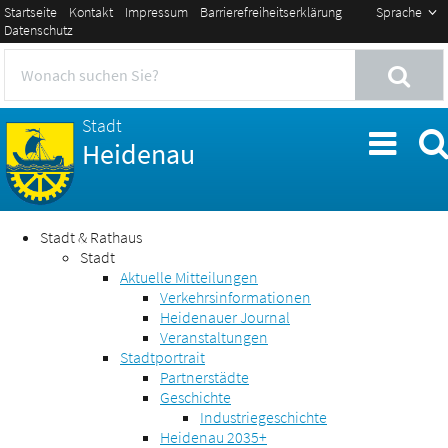
Startseite
Kontakt
Impressum
Barrierefreiheitserklärung
Sprache
Datenschutz
Stadt
Heidenau
Stadt & Rathaus
Stadt
Aktuelle Mitteilungen
Verkehrsinformationen
Heidenauer Journal
Veranstaltungen
Stadtportrait
Partnerstädte
Geschichte
Industriegeschichte
Heidenau 2035+