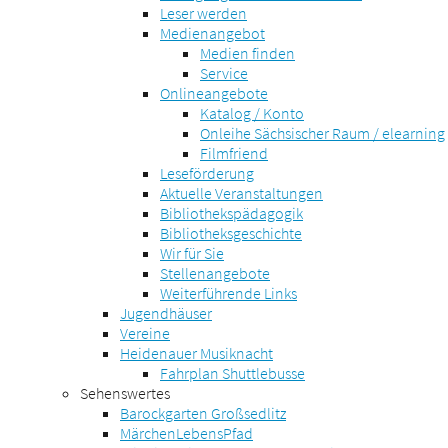
Leser werden
Medienangebot
Medien finden
Service
Onlineangebote
Katalog / Konto
Onleihe Sächsischer Raum / elearning
Filmfriend
Leseförderung
Aktuelle Veranstaltungen
Bibliothekspädagogik
Bibliotheksgeschichte
Wir für Sie
Stellenangebote
Weiterführende Links
Jugendhäuser
Vereine
Heidenauer Musiknacht
Fahrplan Shuttlebusse
Sehenswertes
Barockgarten Großsedlitz
MärchenLebensPfad