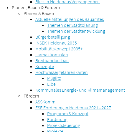
Blick in Heidenaus Vergangenheit
Planen, Bauen & Fördern
Planen & Bauen
Aktuelle Mitteilungen des Bauamtes
Themen der Stadtplanung
Themen der Stadtentwicklung
Bürgerbeteiligung
INSEK Heidenau 2035+
Mobilitätskonzept 2035+
Lärmaktionsplan
Breitbandausbau
Konzepte
Hochwassergefahrenkarten
Müglitz
Elbe
Kommunales Energie- und Klimamanagement
Fördern
ASSKomm
ESF Förderung in Heidenau 2021 - 2027
Programm & Konzept
Förderung
Projektsteuerung
Projekte