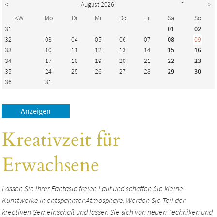
<
August 2026
*
>
KW
Mo
Di
Mi
Do
Fr
Sa
So
31
01
02
32
03
04
05
06
07
08
09
33
10
11
12
13
14
15
16
34
17
18
19
20
21
22
23
35
24
25
26
27
28
29
30
36
31
Kreativzeit für
Erwachsene
Lassen Sie Ihrer Fantasie freien Lauf und schaffen Sie kleine
Kunstwerke in entspannter Atmosphäre. Werden Sie Teil der
kreativen Gemeinschaft und lassen Sie sich von neuen Techniken und