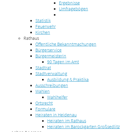
Ergebnisse
Umfragebögen
Statistik
Feuerwehr
Kirchen
Rathaus
Öffentliche Bekanntmachungen
Bürgerservice
Bürgermeisterin
90 Tagen im Amt
Stadtrat
Stadtverwaltung
Ausbildung & Praktika
Ausschreibungen
Wahlen
Wahlhelfer
Ortsrecht
Formulare
Heiraten in Heidenau
Heiraten im Rathaus
Heiraten im Barockgarten Großsedlitz