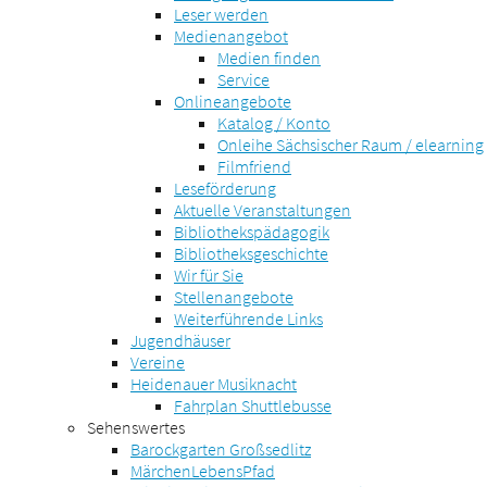
Leser werden
Medienangebot
Medien finden
Service
Onlineangebote
Katalog / Konto
Onleihe Sächsischer Raum / elearning
Filmfriend
Leseförderung
Aktuelle Veranstaltungen
Bibliothekspädagogik
Bibliotheksgeschichte
Wir für Sie
Stellenangebote
Weiterführende Links
Jugendhäuser
Vereine
Heidenauer Musiknacht
Fahrplan Shuttlebusse
Sehenswertes
Barockgarten Großsedlitz
MärchenLebensPfad