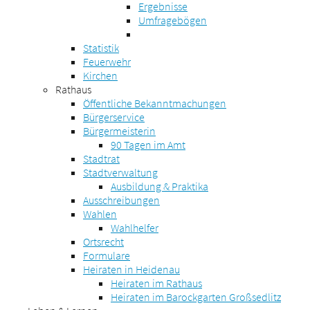
Ergebnisse
Umfragebögen
Statistik
Feuerwehr
Kirchen
Rathaus
Öffentliche Bekanntmachungen
Bürgerservice
Bürgermeisterin
90 Tagen im Amt
Stadtrat
Stadtverwaltung
Ausbildung & Praktika
Ausschreibungen
Wahlen
Wahlhelfer
Ortsrecht
Formulare
Heiraten in Heidenau
Heiraten im Rathaus
Heiraten im Barockgarten Großsedlitz