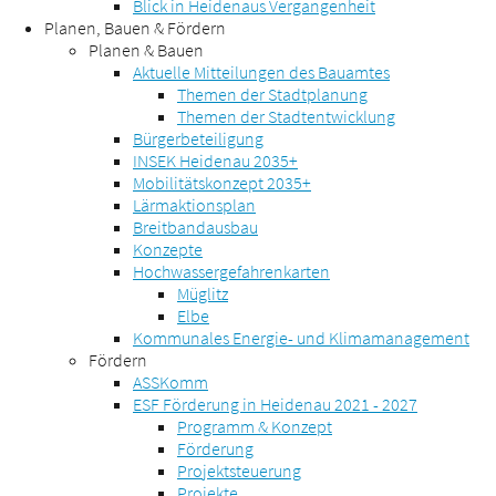
Blick in Heidenaus Vergangenheit
Planen, Bauen & Fördern
Planen & Bauen
Aktuelle Mitteilungen des Bauamtes
Themen der Stadtplanung
Themen der Stadtentwicklung
Bürgerbeteiligung
INSEK Heidenau 2035+
Mobilitätskonzept 2035+
Lärmaktionsplan
Breitbandausbau
Konzepte
Hochwassergefahrenkarten
Müglitz
Elbe
Kommunales Energie- und Klimamanagement
Fördern
ASSKomm
ESF Förderung in Heidenau 2021 - 2027
Programm & Konzept
Förderung
Projektsteuerung
Projekte