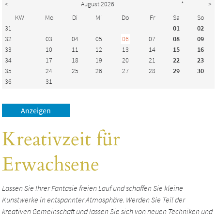
<
August 2026
*
>
KW
Mo
Di
Mi
Do
Fr
Sa
So
31
01
02
32
03
04
05
06
07
08
09
33
10
11
12
13
14
15
16
34
17
18
19
20
21
22
23
35
24
25
26
27
28
29
30
36
31
Kreativzeit für
Erwachsene
Lassen Sie Ihrer Fantasie freien Lauf und schaffen Sie kleine
Kunstwerke in entspannter Atmosphäre. Werden Sie Teil der
kreativen Gemeinschaft und lassen Sie sich von neuen Techniken und