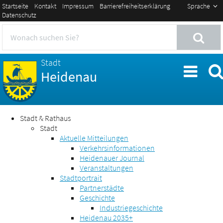
Startseite
Kontakt
Impressum
Barrierefreiheitserklärung
Sprache
Datenschutz
Stadt
Heidenau
Stadt & Rathaus
Stadt
Aktuelle Mitteilungen
Verkehrsinformationen
Heidenauer Journal
Veranstaltungen
Stadtportrait
Partnerstädte
Geschichte
Industriegeschichte
Heidenau 2035+