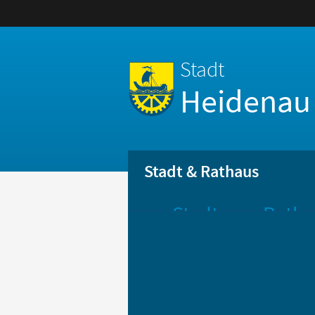
Stadt
Heidenau
Stadt & Rathaus
Stadt
Ratha
Aktuelle
Öff
Mitteilungen
Be
Stadtportrait
Bür
Statistik
Bür