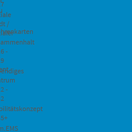
27
u
iale
dt /
hrenkarten
ialer
sammenhalt
6 -
29
ent
bendiges
ntrum
2 -
32
ilitätskonzept
35+
m.EMS