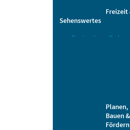
Sta
Bikesharing
Freizeit
Sehenswertes
Freizeit
Sehen
Veranstaltungen
Bar
Gro
Albert-
Schwarz-
Mä
Bad
Bli
Stadtbibliothek
He
Ver
Jugendhäuser
Planen,
Vereine
Bauen &
Heidenauer
Fördern
Musiknacht