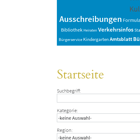
Kul
Ausschreibungen
Formul
Verkehrsinfos
Bibliothek
St
Heiraten
Bü
Amtsblatt
Kindergarten
Bürgerservice
Startseite
Suchbegriff:
Kategorie:
Region: