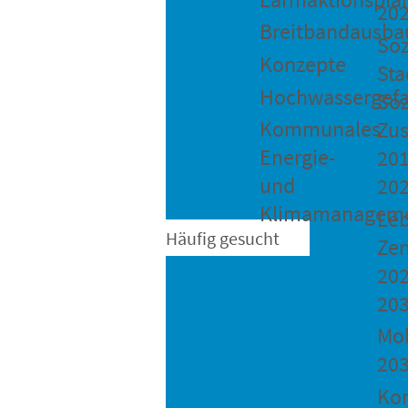
20
Breitbandausba
Soz
Konzepte
Sta
Hochwassergefa
Soz
Kommunales
Zu
Energie-
201
und
20
Klimamanagem
Le
Häufig gesucht
Ze
202
20
Mob
20
Ko