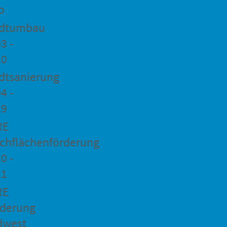
o
adtumbau
3 -
20
dtsanierung
4 -
19
RE
chflächenförderung
0 -
21
RE
rderung
dwest