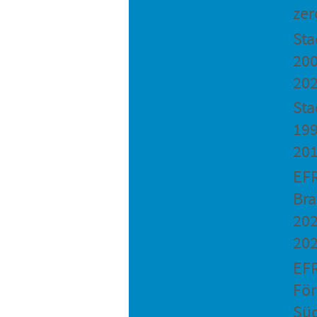
zer
St
200
20
Sta
199
20
EF
Bra
202
20
EF
Fö
Sü