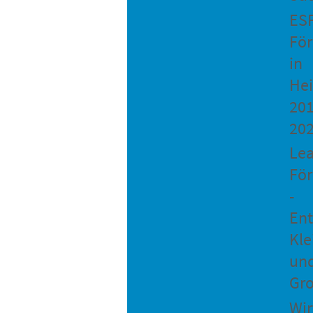
ES
Fö
in
He
201
20
Le
Fö
-
Ent
Kle
un
Gro
Wir