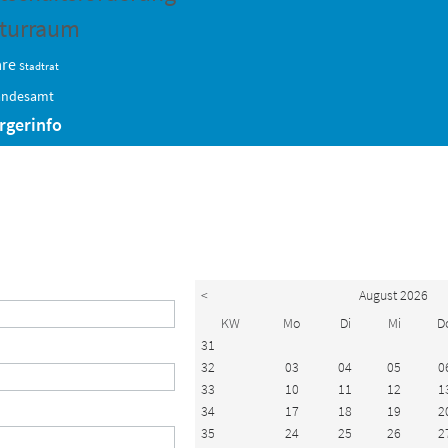
turraum
are
Stadtrat
andesamt
rgerinfo
<
August 2026
KW
Mo
Di
Mi
D
31
32
03
04
05
0
33
10
11
12
1
34
17
18
19
2
35
24
25
26
2