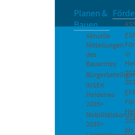
Planen &
Förde
Bauen
AS
ES
Aktuelle
Fö
Mitteilungen
in
des
He
Bauamtes
202
Bürgerbeteiligu
20
INSEK
EF
Heidenau
För
2035+
He
Mobilitätskonze
20
2035+
bis
Lärmaktionspla