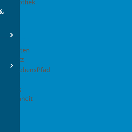
dtbibliothek
 &
swertes
ockgarten
ßsedlitz
rchenLebensPfad
ck in
idenaus
gangenheit