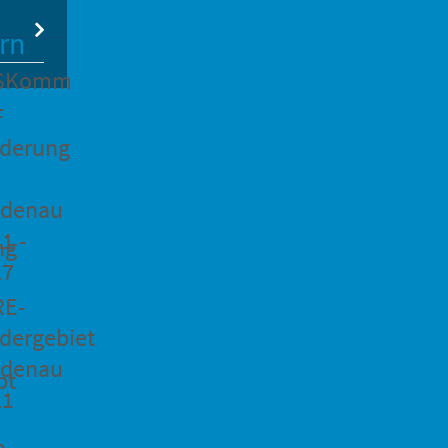
rn
SKomm
F
rderung
idenau
1 -
ng
27
RE-
dergebiet
idenau
pt
21
n