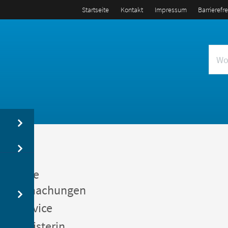
Startseite
Kontakt
Impressum
Barrierefr
us
entliche
kanntmachungen
gerservice
germeisterin