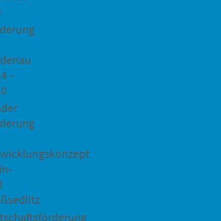
F
rderung
idenau
4 -
20
ader
rderung
wicklungskonzept
in-
d
ßsedlitz
tschaftsförderung