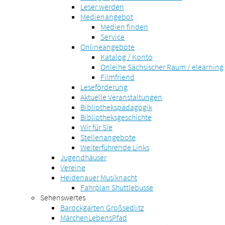
Leser werden
Medienangebot
Medien finden
Service
Onlineangebote
Katalog / Konto
Onleihe Sächsischer Raum / elearning
Filmfriend
Leseförderung
Aktuelle Veranstaltungen
Bibliothekspädagogik
Bibliotheksgeschichte
Wir für Sie
Stellenangebote
Weiterführende Links
Jugendhäuser
Vereine
Heidenauer Musiknacht
Fahrplan Shuttlebusse
Sehenswertes
Barockgarten Großsedlitz
MärchenLebensPfad