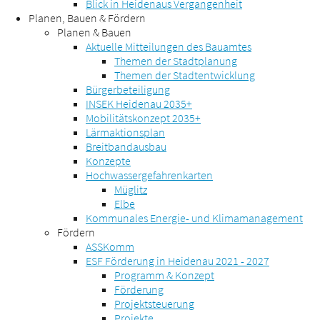
Blick in Heidenaus Vergangenheit
Planen, Bauen & Fördern
Planen & Bauen
Aktuelle Mitteilungen des Bauamtes
Themen der Stadtplanung
Themen der Stadtentwicklung
Bürgerbeteiligung
INSEK Heidenau 2035+
Mobilitätskonzept 2035+
Lärmaktionsplan
Breitbandausbau
Konzepte
Hochwassergefahrenkarten
Müglitz
Elbe
Kommunales Energie- und Klimamanagement
Fördern
ASSKomm
ESF Förderung in Heidenau 2021 - 2027
Programm & Konzept
Förderung
Projektsteuerung
Projekte