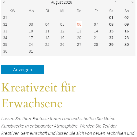
<
August 2026
*
>
KW
Mo
Di
Mi
Do
Fr
Sa
So
31
01
02
32
03
04
05
06
07
08
09
33
10
11
12
13
14
15
16
34
17
18
19
20
21
22
23
35
24
25
26
27
28
29
30
36
31
Kreativzeit für
Erwachsene
Lassen Sie Ihrer Fantasie freien Lauf und schaffen Sie kleine
Kunstwerke in entspannter Atmosphäre. Werden Sie Teil der
kreativen Gemeinschaft und lassen Sie sich von neuen Techniken und