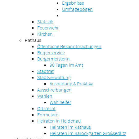
Ergebnisse
Umfragebögen
Statistik
Feuerwehr
Kirchen
Rathaus
Öffentliche Bekanntmachungen
Bürgerservice
Bürgermeisterin
90 Tagen im Amt
Stadtrat
Stadtverwaltung
Ausbildung & Praktika
Ausschreibungen
Wahlen
Wahlhelfer
Ortsrecht
Formulare
Heiraten in Heidenau
Heiraten im Rathaus
Heiraten im Barockgarten Großsedlitz