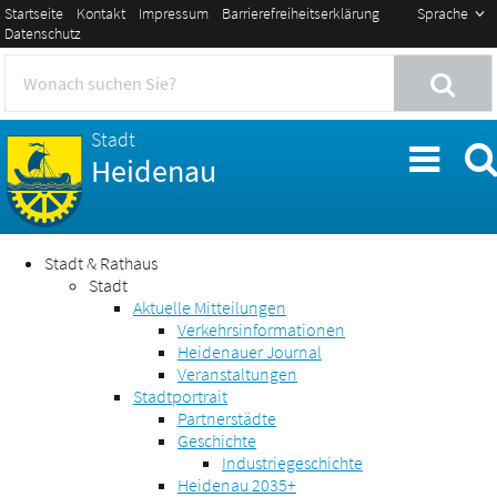
Startseite
Kontakt
Impressum
Barrierefreiheitserklärung
Sprache
Datenschutz
Stadt
Heidenau
Stadt & Rathaus
Stadt
Aktuelle Mitteilungen
Verkehrsinformationen
Heidenauer Journal
Veranstaltungen
Stadtportrait
Partnerstädte
Geschichte
Industriegeschichte
Heidenau 2035+