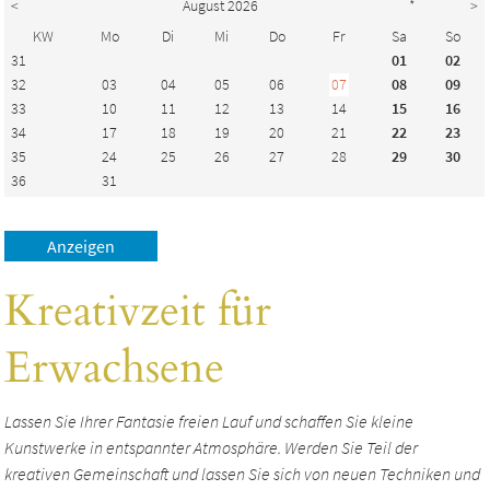
<
August 2026
*
>
KW
Mo
Di
Mi
Do
Fr
Sa
So
31
01
02
32
03
04
05
06
07
08
09
33
10
11
12
13
14
15
16
34
17
18
19
20
21
22
23
35
24
25
26
27
28
29
30
36
31
Kreativzeit für
Erwachsene
Lassen Sie Ihrer Fantasie freien Lauf und schaffen Sie kleine
Kunstwerke in entspannter Atmosphäre. Werden Sie Teil der
kreativen Gemeinschaft und lassen Sie sich von neuen Techniken und