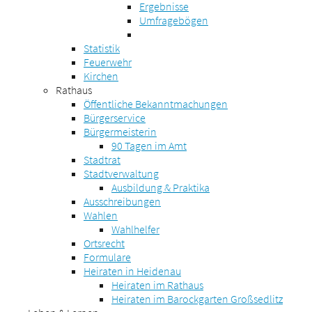
Ergebnisse
Umfragebögen
Statistik
Feuerwehr
Kirchen
Rathaus
Öffentliche Bekanntmachungen
Bürgerservice
Bürgermeisterin
90 Tagen im Amt
Stadtrat
Stadtverwaltung
Ausbildung & Praktika
Ausschreibungen
Wahlen
Wahlhelfer
Ortsrecht
Formulare
Heiraten in Heidenau
Heiraten im Rathaus
Heiraten im Barockgarten Großsedlitz