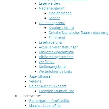
Leser werden
Medienangebot
Medien finden
Service
Onlineangebote
Katalog / Konto
Onleihe Sächsischer Raum / elearning
Filmfriend
Leseförderung
Aktuelle Veranstaltungen
Bibliothekspädagogik
Bibliotheksgeschichte
Wir für Sie
Stellenangebote
Weiterführende Links
Jugendhäuser
Vereine
Heidenauer Musiknacht
Fahrplan Shuttlebusse
Sehenswertes
Barockgarten Großsedlitz
MärchenLebensPfad