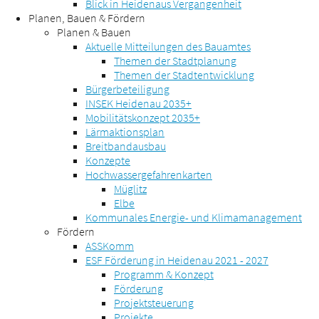
Blick in Heidenaus Vergangenheit
Planen, Bauen & Fördern
Planen & Bauen
Aktuelle Mitteilungen des Bauamtes
Themen der Stadtplanung
Themen der Stadtentwicklung
Bürgerbeteiligung
INSEK Heidenau 2035+
Mobilitätskonzept 2035+
Lärmaktionsplan
Breitbandausbau
Konzepte
Hochwassergefahrenkarten
Müglitz
Elbe
Kommunales Energie- und Klimamanagement
Fördern
ASSKomm
ESF Förderung in Heidenau 2021 - 2027
Programm & Konzept
Förderung
Projektsteuerung
Projekte