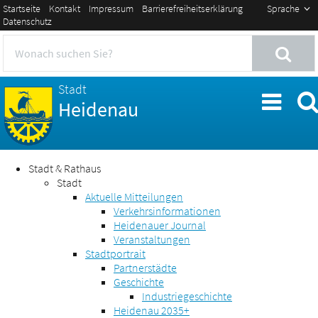
Startseite
Kontakt
Impressum
Barrierefreiheitserklärung
Sprache
Datenschutz
Stadt
Heidenau
Stadt & Rathaus
Stadt
Aktuelle Mitteilungen
Verkehrsinformationen
Heidenauer Journal
Veranstaltungen
Stadtportrait
Partnerstädte
Geschichte
Industriegeschichte
Heidenau 2035+