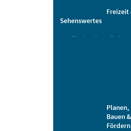
Sta
Bikesharing
Freizeit
Sehenswertes
Freizeit
Sehen
Veranstaltungen
Bar
Gro
Albert-
Schwarz-
Mä
Bad
Bli
Stadtbibliothek
He
Ver
Jugendhäuser
Planen,
Vereine
Bauen &
Heidenauer
Fördern
Musiknacht