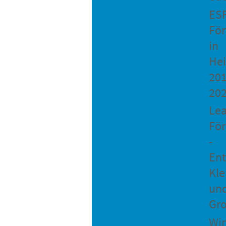
ES
Fö
in
He
201
20
Le
Fö
-
Ent
Kle
un
Gro
Wir