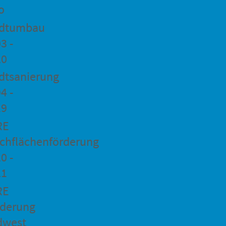
o
adtumbau
3 -
20
dtsanierung
4 -
19
RE
chflächenförderung
0 -
21
RE
rderung
dwest