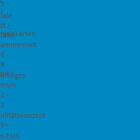
27
u
iale
dt /
hrenkarten
ialer
sammenhalt
6 -
29
ent
bendiges
ntrum
2 -
32
ilitätskonzept
35+
m.EMS