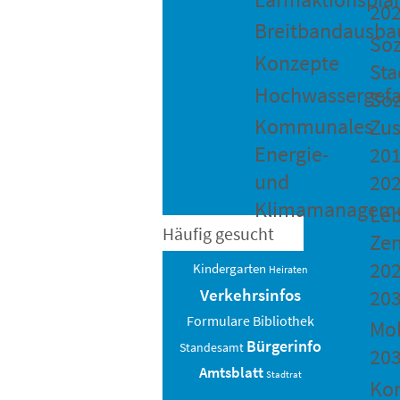
20
Breitbandausba
Soz
Konzepte
Sta
Hochwassergefa
Soz
Kommunales
Zu
Energie-
201
und
20
Klimamanagem
Le
Häufig gesucht
Ze
202
Kindergarten
Heiraten
20
Verkehrsinfos
Bibliothek
Formulare
Mob
Bürgerinfo
Standesamt
20
Amtsblatt
Stadtrat
Ko