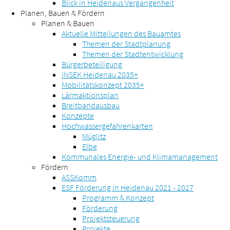
Blick in Heidenaus Vergangenheit
Planen, Bauen & Fördern
Planen & Bauen
Aktuelle Mitteilungen des Bauamtes
Themen der Stadtplanung
Themen der Stadtentwicklung
Bürgerbeteiligung
INSEK Heidenau 2035+
Mobilitätskonzept 2035+
Lärmaktionsplan
Breitbandausbau
Konzepte
Hochwassergefahrenkarten
Müglitz
Elbe
Kommunales Energie- und Klimamanagement
Fördern
ASSKomm
ESF Förderung in Heidenau 2021 - 2027
Programm & Konzept
Förderung
Projektsteuerung
Projekte