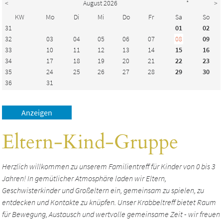
<
August 2026
*
>
KW
Mo
Di
Mi
Do
Fr
Sa
So
31
01
02
32
03
04
05
06
07
08
09
33
10
11
12
13
14
15
16
34
17
18
19
20
21
22
23
35
24
25
26
27
28
29
30
36
31
Eltern-Kind-Gruppe
Herzlich willkommen zu unserem Familientreff für Kinder von 0 bis 3
Jahren! In gemütlicher Atmosphäre laden wir Eltern,
Geschwisterkinder und Großeltern ein, gemeinsam zu spielen, zu
entdecken und Kontakte zu knüpfen. Unser Krabbeltreff bietet Raum
für Bewegung, Austausch und wertvolle gemeinsame Zeit - wir freuen