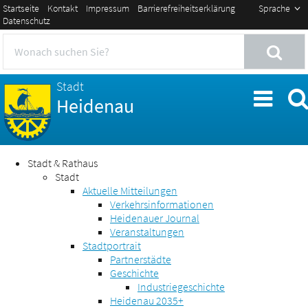
Startseite
Kontakt
Impressum
Barrierefreiheitserklärung
Sprache
Datenschutz
Stadt
Heidenau
Stadt & Rathaus
Stadt
Aktuelle Mitteilungen
Verkehrsinformationen
Heidenauer Journal
Veranstaltungen
Stadtportrait
Partnerstädte
Geschichte
Industriegeschichte
Heidenau 2035+