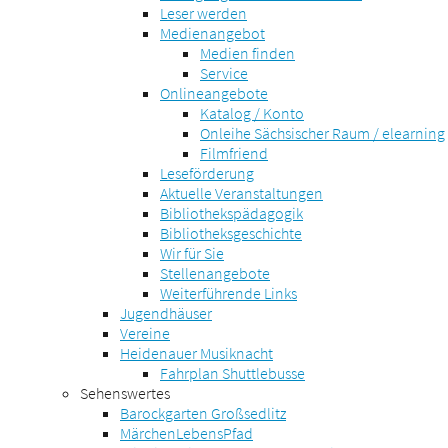
Leser werden
Medienangebot
Medien finden
Service
Onlineangebote
Katalog / Konto
Onleihe Sächsischer Raum / elearning
Filmfriend
Leseförderung
Aktuelle Veranstaltungen
Bibliothekspädagogik
Bibliotheksgeschichte
Wir für Sie
Stellenangebote
Weiterführende Links
Jugendhäuser
Vereine
Heidenauer Musiknacht
Fahrplan Shuttlebusse
Sehenswertes
Barockgarten Großsedlitz
MärchenLebensPfad