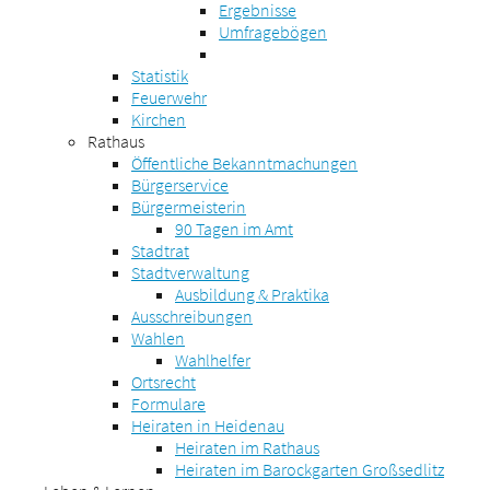
Ergebnisse
Umfragebögen
Statistik
Feuerwehr
Kirchen
Rathaus
Öffentliche Bekanntmachungen
Bürgerservice
Bürgermeisterin
90 Tagen im Amt
Stadtrat
Stadtverwaltung
Ausbildung & Praktika
Ausschreibungen
Wahlen
Wahlhelfer
Ortsrecht
Formulare
Heiraten in Heidenau
Heiraten im Rathaus
Heiraten im Barockgarten Großsedlitz