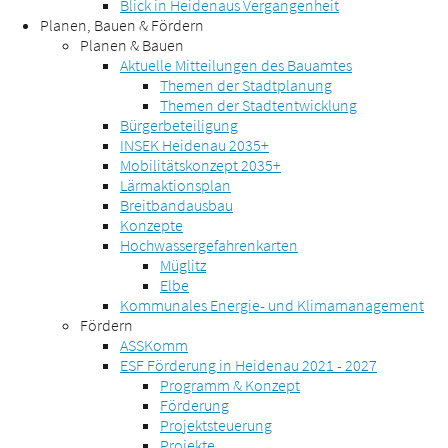
Blick in Heidenaus Vergangenheit
Planen, Bauen & Fördern
Planen & Bauen
Aktuelle Mitteilungen des Bauamtes
Themen der Stadtplanung
Themen der Stadtentwicklung
Bürgerbeteiligung
INSEK Heidenau 2035+
Mobilitätskonzept 2035+
Lärmaktionsplan
Breitbandausbau
Konzepte
Hochwassergefahrenkarten
Müglitz
Elbe
Kommunales Energie- und Klimamanagement
Fördern
ASSKomm
ESF Förderung in Heidenau 2021 - 2027
Programm & Konzept
Förderung
Projektsteuerung
Projekte