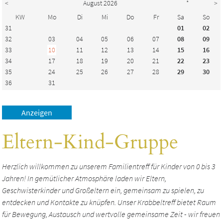
<
August 2026
*
>
KW
Mo
Di
Mi
Do
Fr
Sa
So
31
01
02
32
03
04
05
06
07
08
09
33
10
11
12
13
14
15
16
34
17
18
19
20
21
22
23
35
24
25
26
27
28
29
30
36
31
Eltern-Kind-Gruppe
Herzlich willkommen zu unserem Familientreff für Kinder von 0 bis 3
Jahren! In gemütlicher Atmosphäre laden wir Eltern,
Geschwisterkinder und Großeltern ein, gemeinsam zu spielen, zu
entdecken und Kontakte zu knüpfen. Unser Krabbeltreff bietet Raum
für Bewegung, Austausch und wertvolle gemeinsame Zeit - wir freuen