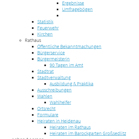
Ergebnisse
Umfragebögen
Statistik
Feuerwehr
Kirchen
Rathaus
Öffentliche Bekanntmachungen
Bürgerservice
Bürgermeisterin
90 Tagen im Amt
Stadtrat
Stadtverwaltung
Ausbildung & Praktika
Ausschreibungen
Wahlen
Wahlhelfer
Ortsrecht
Formulare
Heiraten in Heidenau
Heiraten im Rathaus
Heiraten im Barockgarten Großsedlitz