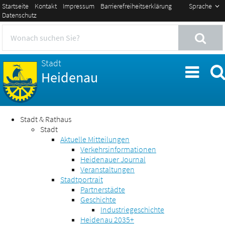
Startseite
Kontakt
Impressum
Barrierefreiheitserklärung
Sprache
Datenschutz
Stadt
Heidenau
Stadt & Rathaus
Stadt
Aktuelle Mitteilungen
Verkehrsinformationen
Heidenauer Journal
Veranstaltungen
Stadtportrait
Partnerstädte
Geschichte
Industriegeschichte
Heidenau 2035+