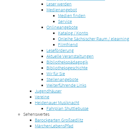
Leser werden
Medienangebot
Medien finden
Service
Onlineangebote
Katalog / Konto
Onleihe Sächsischer Raum / elearning
Filmfriend
Leseförderung
Aktuelle Veranstaltungen
Bibliothekspädagogik
Bibliotheksgeschichte
Wir für Sie
Stellenangebote
Weiterführende Links
Jugendhäuser
Vereine
Heidenauer Musiknacht
Fahrplan Shuttlebusse
Sehenswertes
Barockgarten Großsedlitz
MärchenLebensPfad